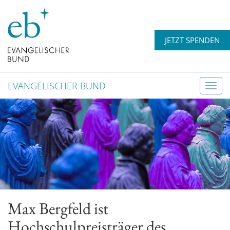
JETZT SPENDEN
EVANGELISCHER BUND
T
o
g
g
l
e
n
a
v
Max Bergfeld ist
i
g
Hochschulpreisträger des
a