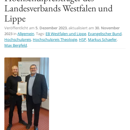
Landesverbands Westfalen und
t
i
Lippe
o
Veröffentlicht am
5. Dezember 2023
, aktualisiert am
30. November
n
2023
in
Allgemein
. Tags:
EB Westfalen und Lippe
,
Evangelischer Bund
,
Hochschulpreis
,
Hochschulpreis Theologie
,
HSP
,
Markus Schaefer
,
Max Bergfeld
.