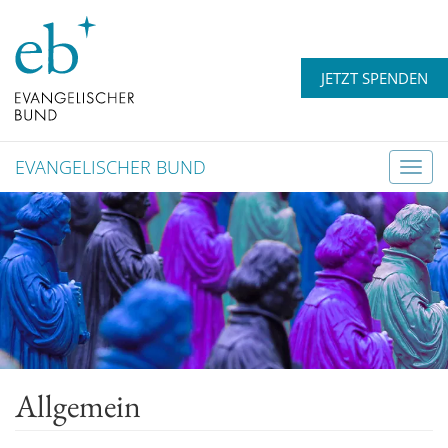
JETZT SPENDEN
EVANGELISCHER BUND
T
o
g
g
l
e
n
a
v
Allgemein
i
g
a