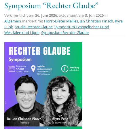
Symposium “Rechter Glaube”
t
i
Veröffentlicht am
26. Juni 2026
, aktualisiert am
3. Juli 2026
in
o
Allgemein
markiert mit
Horst-Dieter Mellies
,
Jan Christian Pinsch
,
Kyra
Funk
,
Studie Rechter Glaube
,
Symposium Evangelischer Bund
n
Westfalen und Lippe
,
Symposium Rechter Glaube