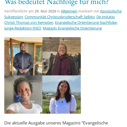
Was bedeutet Nachfolge für mich?
Veröffentlicht am
29. Mai 2026
in
Allgemein
markiert mit
Apostolische
Sukzession
,
Communität Christusbruderschaft Selbitz
,
De imitatio
Christi Thomas von Kempten
,
Evangelische Orientierung Nachfolge
,
Junge Redaktion thEO
,
Magazin Evangelische Orientierung
Die aktuelle Ausgabe unseres Magazins “Evangelische