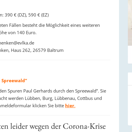
: 390 € (DZ), 590 € (EZ)
ten Fällen besteht die Möglichkeit eines weiteren
öhe von 140 Euro.
.henken@evlka.de
enken, Haus 262, 26579 Baltrum
n Spreewald”
f den Spuren Paul Gerhards durch den Spreewald”. Sie
esucht werden Lübben, Burg, Lübbenau, Cottbus und
meldeformular klicken Sie bitte
hier
.
en leider wegen der Corona-Krise