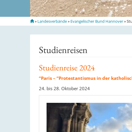
S
»
Landesverbände
»
Evangelischer Bund Hannover
»
St
t
a
r
t
Studienreisen
s
e
i
Studienreise 2024
t
e
“Paris – “Protestantismus in der katholisc
24. bis 28. Oktober 2024