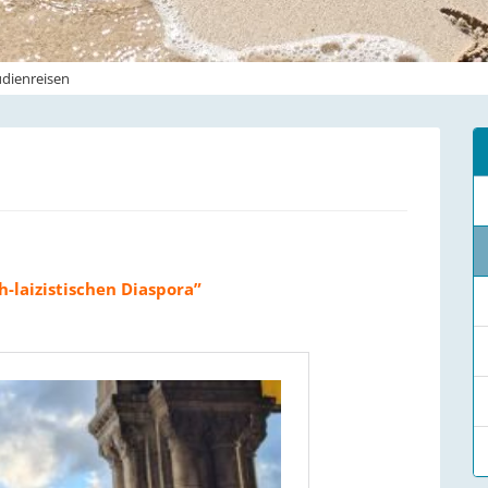
udienreisen
h-laizistischen Diaspora”