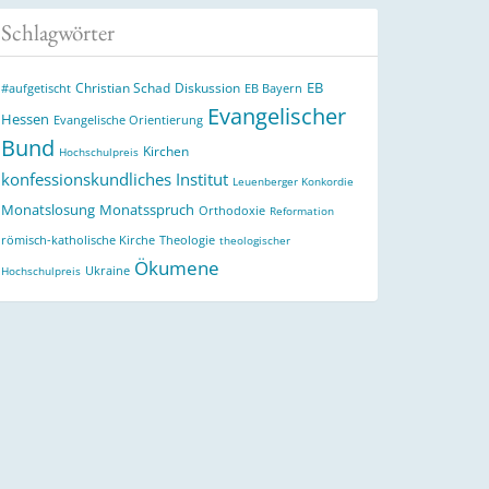
Schlagwörter
EB
Christian Schad
Diskussion
#aufgetischt
EB Bayern
Evangelischer
Hessen
Evangelische Orientierung
Bund
Kirchen
Hochschulpreis
konfessionskundliches Institut
Leuenberger Konkordie
Monatslosung
Monatsspruch
Orthodoxie
Reformation
römisch-katholische Kirche
Theologie
theologischer
Ökumene
Ukraine
Hochschulpreis