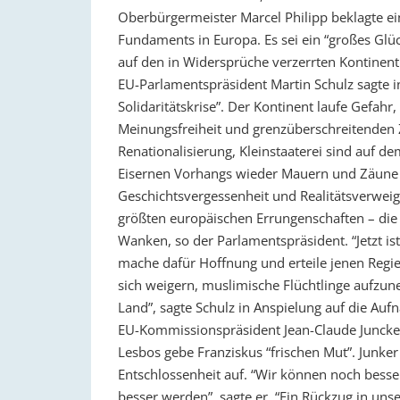
Oberbürgermeister Marcel Philipp beklagte ei
Fundaments in Europa. Es sei ein “großes Glü
auf den in Widersprüche verzerrten Kontinent
EU-Parlamentspräsident Martin Schulz sagte 
Solidaritätskrise”. Der Kontinent laufe Gefahr
Meinungsfreiheit und grenzüberschreitenden 
Renationalisierung, Kleinstaaterei sind auf d
Eisernen Vorhangs wieder Mauern und Zäune i
Geschichtsvergessenheit und Realitätsverweig
größten europäischen Errungenschaften – die 
Wanken, so der Parlamentspräsident. “Jetzt ist
mache dafür Hoffnung und erteile jenen Regieru
sich weigern, muslimische Flüchtlinge aufzun
Land”, sagte Schulz in Anspielung auf die Au
EU-Kommissionspräsident Jean-Claude Juncker
Lesbos gebe Franziskus “frischen Mut”. Junker
Entschlossenheit auf. “Wir können noch besser
besser werden”, sagte er. “Ein Rückzug in uns