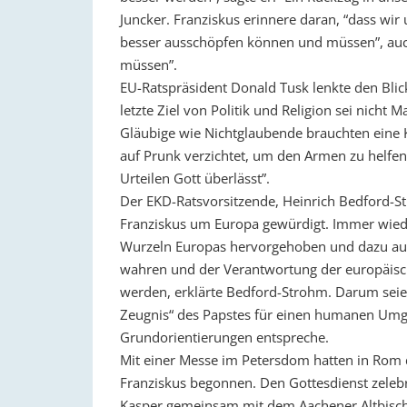
Juncker. Franziskus erinnere daran, “dass wi
besser ausschöpfen können und müssen”, auch
müssen”.
EU-Ratspräsident Donald Tusk lenkte den Blick
letzte Ziel von Politik und Religion sei nicht
Gläubige wie Nichtglaubende brauchten eine K
auf Prunk verzichtet, um den Armen zu helfen; 
Urteilen Gott überlässt”.
Der EKD-Ratsvorsitzende, Heinrich Bedford-S
Franziskus um Europa gewürdigt. Immer wieder
Wurzeln Europas hervorgehoben und dazu au
wahren und der Verantwortung der europäisch
werden, erklärte Bedford-Strohm. Darum seien
Zeugnis“ des Papstes für einen humanen Umgan
Grundorientierungen entspreche.
Mit einer Messe im Petersdom hatten in Rom d
Franziskus begonnen. Den Gottesdienst zelebr
Kasper gemeinsam mit dem Aachener Altbisch