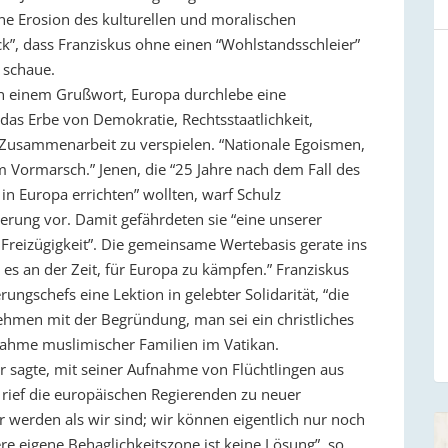
ne Erosion des kulturellen und moralischen
ck”, dass Franziskus ohne einen “Wohlstandsschleier”
 schaue.
in einem Grußwort, Europa durchlebe eine
, das Erbe von Demokratie, Rechtsstaatlichkeit,
Zusammenarbeit zu verspielen. “Nationale Egoismen,
em Vormarsch.” Jenen, die “25 Jahre nach dem Fall des
n Europa errichten” wollten, warf Schulz
erung vor. Damit gefährdeten sie “eine unserer
Freizügigkeit”. Die gemeinsame Wertebasis gerate ins
 es an der Zeit, für Europa zu kämpfen.” Franziskus
ngschefs eine Lektion in gelebter Solidarität, “die
ehmen mit der Begründung, man sei ein christliches
fnahme muslimischer Familien im Vatikan.
 sagte, mit seiner Aufnahme von Flüchtlingen aus
 rief die europäischen Regierenden zu neuer
 werden als wir sind; wir können eigentlich nur noch
ere eigene Behaglichkeitszone ist keine Lösung”, so