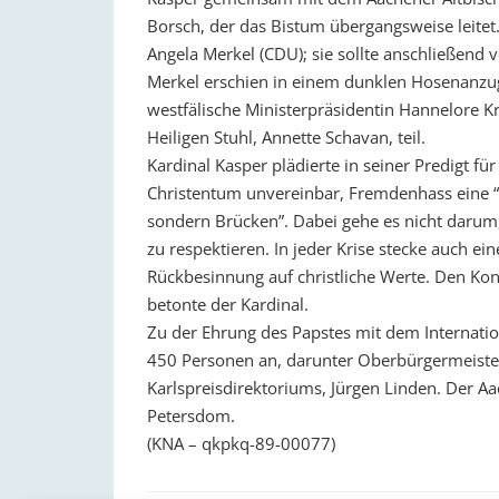
Borsch, der das Bistum übergangsweise leite
Angela Merkel (CDU); sie sollte anschließend
Merkel erschien in einem dunklen Hosenanzug
westfälische Ministerpräsidentin Hannelore Kr
Heiligen Stuhl, Annette Schavan, teil.
Kardinal Kasper plädierte in seiner Predigt fü
Christentum unvereinbar, Fremdenhass eine “
sondern Brücken”. Dabei gehe es nicht darum, 
zu respektieren. In jeder Krise stecke auch ei
Rückbesinnung auf christliche Werte. Den Kont
betonte der Kardinal.
Zu der Ehrung des Papstes mit dem Internation
450 Personen an, darunter Oberbürgermeister
Karlspreisdirektoriums, Jürgen Linden. Der A
Petersdom.
(KNA – qkpkq-89-00077)