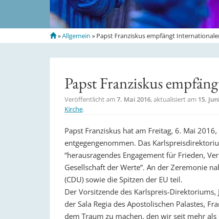
S
»
Allgemein
»
Papst Franziskus empfängt Internationalen
t
a
r
t
Papst Franziskus empfängt
s
e
Veröffentlicht am
7. Mai 2016
, aktualisiert am
15. Jun
i
Kirche
.
t
e
Papst Franziskus hat am Freitag, 6. Mai 2016,
entgegengenommen. Das Karlspreisdirektoriu
“herausragendes Engagement für Frieden, Ver
Gesellschaft der Werte”. An der Zeremonie n
(CDU) sowie die Spitzen der EU teil.
Der Vorsitzende des Karlspreis-Direktoriums, 
der Sala Regia des Apostolischen Palastes, Fr
dem Traum zu machen, den wir seit mehr als