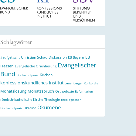
Schlagwörter
EB
Christian Schad
Diskussion
#aufgetischt
EB Bayern
Evangelischer
Hessen
Evangelische Orientierung
Bund
Kirchen
Hochschulpreis
konfessionskundliches Institut
Leuenberger Konkordie
Monatslosung
Monatsspruch
Orthodoxie
Reformation
römisch-katholische Kirche
Theologie
theologischer
Ökumene
Ukraine
Hochschulpreis