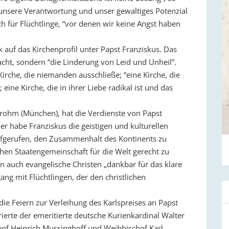
r unsere Verantwortung und unser gewaltiges Potenzial
 für Flüchtlinge, “vor denen wir keine Angst haben
 auf das Kirchenprofil unter Papst Franziskus. Das
 Macht, sondern “die Linderung von Leid und Unheil”.
irche, die niemanden ausschließe; “eine Kirche, die
eine Kirche, die in ihrer Liebe radikal ist und das
trohm (München), hat die Verdienste von Papst
 habe Franziskus die geistigen und kulturellen
fgerufen, den Zusammenhalt des Kontinents zu
en Staatengemeinschaft für die Welt gerecht zu
 auch evangelische Christen „dankbar für das klare
g mit Flüchtlingen, der den christlichen
ie Feiern zur Verleihung des Karlspreises an Papst
ierte der emeritierte deutsche Kurienkardinal Walter
of Heinrich Mussinghoff und Weihbischof Karl