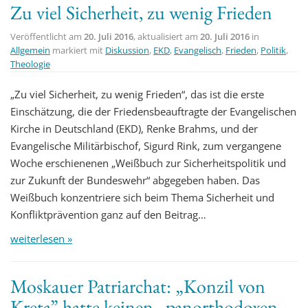
Zu viel Sicherheit, zu wenig Frieden
t
i
Veröffentlicht am
20. Juli 2016
, aktualisiert am
20. Juli 2016
in
o
Allgemein
markiert mit
Diskussion
,
EKD
,
Evangelisch
,
Frieden
,
Politik
,
Theologie
n
„Zu viel Sicherheit, zu wenig Frieden“, das ist die erste
Einschätzung, die der Friedensbeauftragte der Evangelischen
Kirche in Deutschland (EKD), Renke Brahms, und der
Evangelische Militärbischof, Sigurd Rink, zum vergangene
Woche erschienenen „Weißbuch zur Sicherheitspolitik und
zur Zukunft der Bundeswehr“ abgegeben haben. Das
Weißbuch konzentriere sich beim Thema Sicherheit und
Konfliktprävention ganz auf den Beitrag…
weiterlesen »
Moskauer Patriarchat: „Konzil von
Kreta” hatte keinen „panorthodoxen