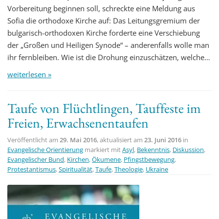
Vorbereitung beginnen soll, schreckte eine Meldung aus
Sofia die orthodoxe Kirche auf: Das Leitungsgremium der
bulgarisch-orthodoxen Kirche forderte eine Verschiebung
der „Großen und Heiligen Synode“ – anderenfalls wolle man
ihr fernbleiben. Wie ist die Drohung einzuschätzen, welche…
weiterlesen »
Taufe von Flüchtlingen, Tauffeste im
Freien, Erwachsenentaufen
Veröffentlicht am
29. Mai 2016
, aktualisiert am
23. Juni 2016
in
Evangelische Orientierung
markiert mit
Asyl
,
Bekenntnis
,
Diskussion
,
Evangelischer Bund
,
Kirchen
,
Ökumene
,
Pfingstbewegung
,
Protestantismus
,
Spiritualität
,
Taufe
,
Theologie
,
Ukraine