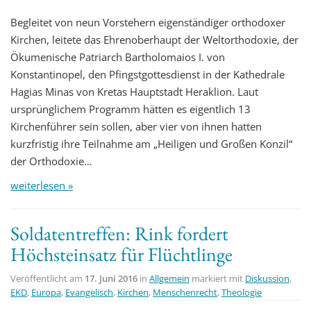
Begleitet von neun Vorstehern eigenständiger orthodoxer
Kirchen, leitete das Ehrenoberhaupt der Weltorthodoxie, der
Ökumenische Patriarch Bartholomaios I. von
Konstantinopel, den Pfingstgottesdienst in der Kathedrale
Hagias Minas von Kretas Hauptstadt Heraklion. Laut
ursprünglichem Programm hätten es eigentlich 13
Kirchenführer sein sollen, aber vier von ihnen hatten
kurzfristig ihre Teilnahme am „Heiligen und Großen Konzil“
der Orthodoxie…
weiterlesen »
Soldatentreffen: Rink fordert
Höchsteinsatz für Flüchtlinge
Veröffentlicht am
17. Juni 2016
in
Allgemein
markiert mit
Diskussion
,
EKD
,
Europa
,
Evangelisch
,
Kirchen
,
Menschenrecht
,
Theologie