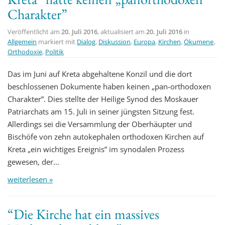
Charakter”
Veröffentlicht am
20. Juli 2016
, aktualisiert am
20. Juli 2016
in
Allgemein
markiert mit
Dialog
,
Diskussion
,
Europa
,
Kirchen
,
Ökumene
,
Orthodoxie
,
Politik
Das im Juni auf Kreta abgehaltene Konzil und die dort
beschlossenen Dokumente haben keinen „pan-orthodoxen
Charakter”. Dies stellte der Heilige Synod des Moskauer
Patriarchats am 15. Juli in seiner jüngsten Sitzung fest.
Allerdings sei die Versammlung der Oberhäupter und
Bischöfe von zehn autokephalen orthodoxen Kirchen auf
Kreta „ein wichtiges Ereignis” im synodalen Prozess
gewesen, der…
weiterlesen »
“Die Kirche hat ein massives