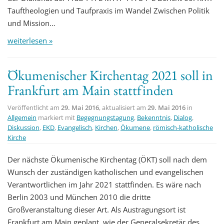
Tauftheologien und Taufpraxis im Wandel Zwischen Politik
und Mission…
weiterlesen »
Ökumenischer Kirchentag 2021 soll in
Frankfurt am Main stattfinden
Veröffentlicht am
29. Mai 2016
, aktualisiert am
29. Mai 2016
in
Allgemein
markiert mit
Begegnungstagung
,
Bekenntnis
,
Dialog
,
Diskussion
,
EKD
,
Evangelisch
,
Kirchen
,
Ökumene
,
römisch-katholische
Kirche
Der nächste Ökumenische Kirchentag (ÖKT) soll nach dem
Wunsch der zuständigen katholischen und evangelischen
Verantwortlichen im Jahr 2021 stattfinden. Es wäre nach
Berlin 2003 und München 2010 die dritte
Großveranstaltung dieser Art. Als Austragungsort ist
Frankfurt am Main geplant, wie der Generalsekretär des