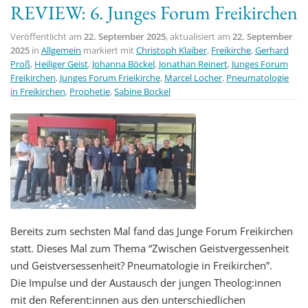
REVIEW: 6. Junges Forum Freikirchen
t
i
Veröffentlicht am
22. September 2025
, aktualisiert am
22. September
o
2025
in
Allgemein
markiert mit
Christoph Klaiber
,
Freikirche
,
Gerhard
Proß
,
Heiliger Geist
,
Johanna Böckel
,
Jonathan Reinert
,
Junges Forum
n
Freikirchen
,
Junges Forum Frieikirche
,
Marcel Locher
,
Pneumatologie
in Freikirchen
,
Prophetie
,
Sabine Bockel
Bereits zum sechsten Mal fand das Junge Forum Freikirchen
statt. Dieses Mal zum Thema “Zwischen Geistvergessenheit
und Geistversessenheit? Pneumatologie in Freikirchen”.
Die Impulse und der Austausch der jungen Theolog:innen
mit den Referent:innen aus den unterschiedlichen