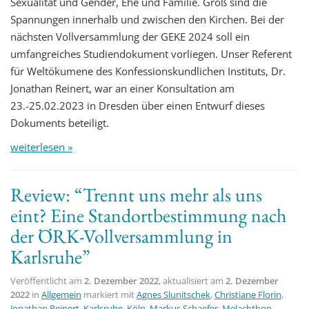
Sexualität und Gender, Ehe und Familie. Groß sind die
Spannungen innerhalb und zwischen den Kirchen. Bei der
nächsten Vollversammlung der GEKE 2024 soll ein
umfangreiches Studiendokument vorliegen. Unser Referent
für Weltökumene des Konfessionskundlichen Instituts, Dr.
Jonathan Reinert, war an einer Konsultation am
23.-25.02.2023 in Dresden über einen Entwurf dieses
Dokuments beteiligt.
weiterlesen »
Review: “Trennt uns mehr als uns
eint? Eine Standortbestimmung nach
der ÖRK-Vollversammlung in
Karlsruhe”
Veröffentlicht am
2. Dezember 2022
, aktualisiert am
2. Dezember
2022
in
Allgemein
markiert mit
Agnes Slunitschek
,
Christiane Florin
,
Jonathan Reinert
,
Karlsruhe
,
Köln
,
Markus Schaefer
,
Melachthon-