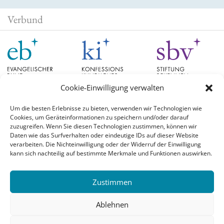
Verbund
Cookie-Einwilligung verwalten
Um die besten Erlebnisse zu bieten, verwenden wir Technologien wie
Cookies, um Geräteinformationen zu speichern und/oder darauf
Schlagwörter
zuzugreifen. Wenn Sie diesen Technologien zustimmen, können wir
Daten wie das Surfverhalten oder eindeutige IDs auf dieser Website
verarbeiten. Die Nichteinwilligung oder der Widerruf der Einwilligung
EB Hessen
Christian Schad
Diskussion
#aufgetischt
EB Bayern
Evangelische
kann sich nachteilig auf bestimmte Merkmale und Funktionen auswirken.
Evangelischer Bund
Kirchen
Orientierung
Hochschulpreis
konfessionskundliches Institut
Monatslosung
Leuenberger Konkordie
Zustimmen
Monatsspruch
Orthodoxie
römisch-katholische Kirche
Theologie
Reformation
Ökumene
Ablehnen
Ukraine
theologischer Hochschulpreis