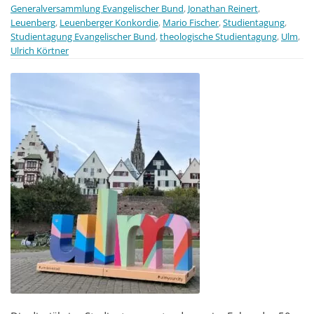
Generalversammlung Evangelischer Bund
,
Jonathan Reinert
,
Leuenberg
,
Leuenberger Konkordie
,
Mario Fischer
,
Studientagung
,
Studientagung Evangelischer Bund
,
theologische Studientagung
,
Ulm
,
Ulrich Körtner