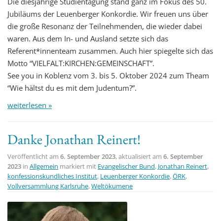
Die diesjährige Studientagung stand ganz im Fokus des 50.
Jubiläums der Leuenberger Konkordie. Wir freuen uns über
die große Resonanz der Teilnehmenden, die wieder dabei
waren. Aus dem In- und Ausland setzte sich das
Referent*innenteam zusammen. Auch hier spiegelte sich das
Motto “VIELFALT:KIRCHEN:GEMEINSCHAFT”.
See you in Koblenz vom 3. bis 5. Oktober 2024 zum Theam
“Wie hältst du es mit dem Judentum?”.
weiterlesen »
Danke Jonathan Reinert!
Veröffentlicht am
6. September 2023
, aktualisiert am
6. September
2023
in
Allgemein
markiert mit
Evangelischer Bund
,
Jonathan Reinert
,
konfessionskundliches Institut
,
Leuenberger Konkordie
,
ÖRK
,
Vollversammlung Karlsruhe
,
Weltökumene