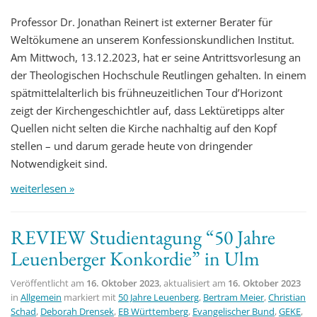
Professor Dr. Jonathan Reinert ist externer Berater für
Weltökumene an unserem Konfessionskundlichen Institut.
Am Mittwoch, 13.12.2023, hat er seine Antrittsvorlesung an
der Theologischen Hochschule Reutlingen gehalten. In einem
spätmittelalterlich bis frühneuzeitlichen Tour d’Horizont
zeigt der Kirchengeschichtler auf, dass Lektüretipps alter
Quellen nicht selten die Kirche nachhaltig auf den Kopf
stellen – und darum gerade heute von dringender
Notwendigkeit sind.
weiterlesen »
REVIEW Studientagung “50 Jahre
Leuenberger Konkordie” in Ulm
Veröffentlicht am
16. Oktober 2023
, aktualisiert am
16. Oktober 2023
in
Allgemein
markiert mit
50 Jahre Leuenberg
,
Bertram Meier
,
Christian
Schad
,
Deborah Drensek
,
EB Württemberg
,
Evangelischer Bund
,
GEKE
,