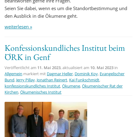
beantworten gerne Ihre Fragen.
Seien Sie dabei, wenn es um die Standortbestimmung und
den Ausblick in die Ökumene geht.
weiterlesen »
Konfessionskundliches Institut beim
ÖRK in Genf
Veröffentlicht am
11. Mai 2023
, aktualisiert am
10. Mai 2023
in
Allgemein
markiert mit
Dagmar Heller
,
Dominik Koy
,
Evangelischer
Bund
,
Jerry Pillay
,
Jonathan Reinert
,
Kai Funkschmidt
,
konfessionskundliches Institut
,
Ökumene
,
Ökumenischer Rat der
Kirchen
,
Ökumenisches Institut