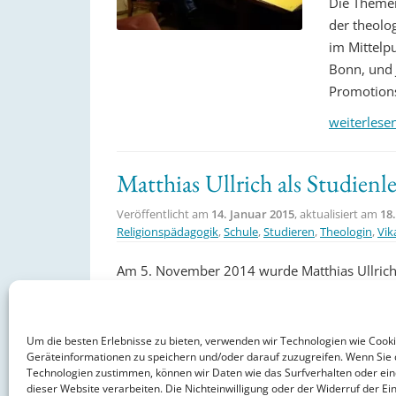
Die Themen
der theolo
im Mittelp
Bonn, und J
Promotion
weiterlese
Matthias Ullrich als Studienl
Veröffentlicht am
14. Januar 2015
, aktualisiert am
18
Religionspädagogik
,
Schule
,
Studieren
,
Theologin
,
Vik
Am 5. November 2014 wurde Matthias Ullrich
Evangelischen Bundes in Hessen Nassau, in H
als neuer Studienleiter des Religionspädagogis
Um die besten Erlebnisse zu bieten, verwenden wir Technologien wie Cook
weiterlesen »
Geräteinformationen zu speichern und/oder darauf zuzugreifen. Wenn Sie 
Technologien zustimmen, können wir Daten wie das Surfverhalten oder ein
dieser Website verarbeiten. Die Nichteinwilligung oder der Widerruf der Ein