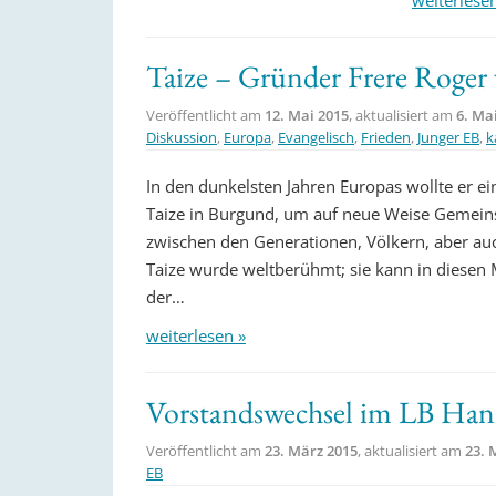
weiterlese
Taize – Gründer Frere Roger 
Veröffentlicht am
12. Mai 2015
, aktualisiert am
6. Ma
Diskussion
,
Europa
,
Evangelisch
,
Frieden
,
Junger EB
,
k
In den dunkelsten Jahren Europas wollte er 
Taize in Burgund, um auf neue Weise Gemeins
zwischen den Generationen, Völkern, aber a
Taize wurde weltberühmt; sie kann in diesen 
der…
weiterlesen »
Vorstandswechsel im LB Han
Veröffentlicht am
23. März 2015
, aktualisiert am
23. 
EB