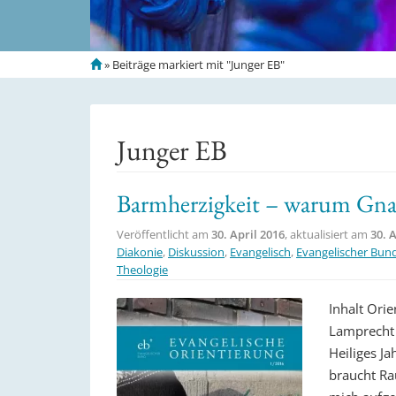
S
»
Beiträge markiert mit "Junger EB"
t
a
r
t
Junger EB
s
e
i
Barmherzigkeit – warum Gnad
t
e
Veröffentlicht am
30. April 2016
, aktualisiert am
30. 
Diakonie
,
Diskussion
,
Evangelisch
,
Evangelischer Bun
Theologie
Inhalt Ori
Lamprecht 
Heiliges J
braucht Ra