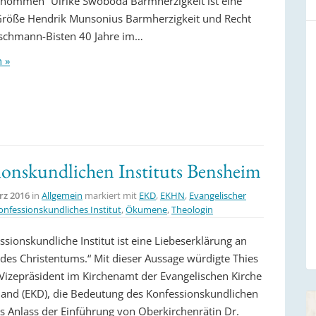
nommen“ Ulrike Swoboda Barmherzigkeit ist eine
röße Hendrik Munsonius Barmherzigkeit und Recht
ischmann-Bisten 40 Jahre im…
n »
ionskundlichen Instituts Bensheim
rz 2016
in
Allgemein
markiert mit
EKD
,
EKHN
,
Evangelischer
onfessionskundliches Institut
,
Ökumene
,
Theologin
sionskundliche Institut ist eine Liebeserklärung an
t des Christentums.“ Mit dieser Aussage würdigte Thies
Vizepräsident im Kirchenamt der Evangelischen Kirche
land (EKD), die Bedeutung des Konfessionskundlichen
aus Anlass der Einführung von Oberkirchenrätin Dr.