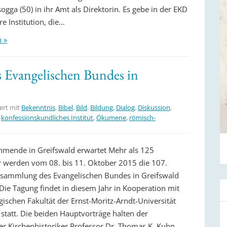
ogga (50) in ihr Amt als Direktorin. Es gebe in der EKD
e Institution, die…
n »
 Evangelischen Bundes in
ert mit
Bekenntnis
,
Bibel
,
Bild
,
Bildung
,
Dialog
,
Diskussion
,
,
konfessionskundliches Institut
,
Ökumene
,
römisch-
hmende in Greifswald erwartet Mehr als 125
 werden vom 08. bis 11. Oktober 2015 die 107.
sammlung des Evangelischen Bundes in Greifswald
Die Tagung findet in diesem Jahr in Kooperation mit
gischen Fakultät der Ernst-Moritz-Arndt-Universität
 statt. Die beiden Hauptvorträge halten der
er Kirchenhistoriker Professor Dr. Thomas K. Kuhn