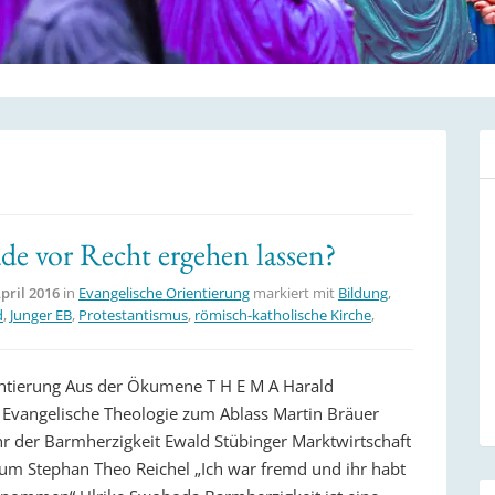
e vor Recht ergehen lassen?
April 2016
in
Evangelische Orientierung
markiert mit
Bildung
,
d
,
Junger EB
,
Protestantismus
,
römisch-katholische Kirche
,
entierung Aus der Ökumene T H E M A Harald
Evangelische Theologie zum Ablass Martin Bräuer
ahr der Barmherzigkeit Ewald Stübinger Marktwirtschaft
um Stephan Theo Reichel „Ich war fremd und ihr habt