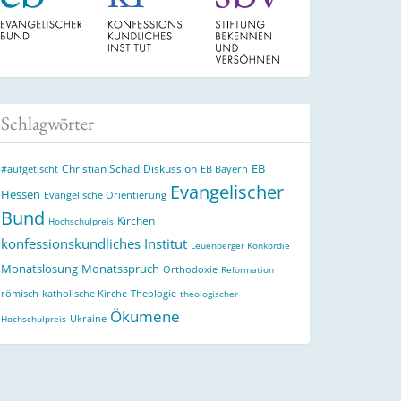
Schlagwörter
EB
Christian Schad
Diskussion
#aufgetischt
EB Bayern
Evangelischer
Hessen
Evangelische Orientierung
Bund
Kirchen
Hochschulpreis
konfessionskundliches Institut
Leuenberger Konkordie
Monatslosung
Monatsspruch
Orthodoxie
Reformation
römisch-katholische Kirche
Theologie
theologischer
Ökumene
Ukraine
Hochschulpreis