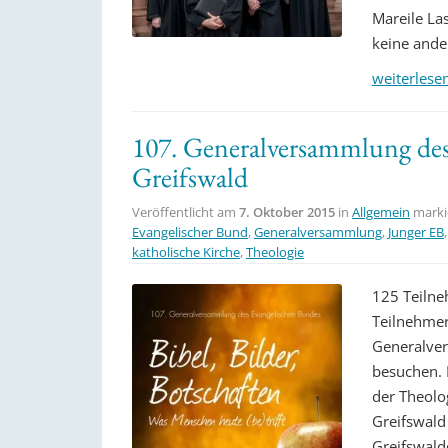
Mareile Las
keine ander
weiterlese
107. Generalversammlung des
Greifswald
Veröffentlicht am
7. Oktober 2015
in
Allgemein
marki
Evangelischer Bund
,
Generalversammlung
,
Junger EB
katholische Kirche
,
Theologie
125 Teilne
Teilnehmer
Generalver
besuchen. 
der Theolo
Greifswald
Greifswald