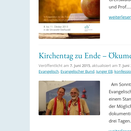
und Prof….
weiterlese
Kirchentag zu Ende – Ökume
Veröffentlicht am
7. Juni 2015
, aktualisiert am
7. Juni
Evangelisch
,
Evangelischer Bund
,
Junger EB
,
konfessio
Am Sonntag
Evangelisc
einem Stan
der Möglic
dokumentie
drei Tagen