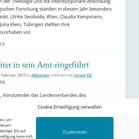
 der Theologie und die interdisziplinäre Anbindung
gischen Forschung standen in diesem Jahr besonders
unkt. Ulrike Swoboda, Wien, Claudia Kampmann,
ulia Klein, Tübingen stellten ihre
svorhaben vor.
n »
eiter in sein Amt eingeführt
. Februar 2015
in
Allgemein
markiert mit
Junger EB
,
are
, Vorsitzender das Landesverbandes des
erborn von Pröpstin Annegret Puttkammer in sein Amt
Cookie-Einwilligung verwalten
chen Instituts eingeführt.
ies, um
diesen
deutige IDs auf
Zustimmen
willigung kann sich