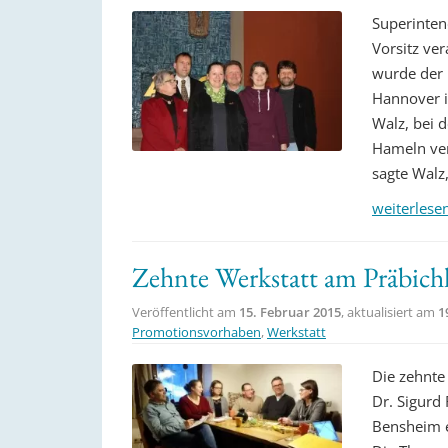
Superinten
Vorsitz ve
wurde der 
Hannover i
Walz, bei 
Hameln ver
sagte Walz
weiterlese
Zehnte Werkstatt am Präbich
Veröffentlicht am
15. Februar 2015
, aktualisiert am
1
Promotionsvorhaben
,
Werkstatt
Die zehnte
Dr. Sigurd
Bensheim e