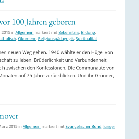
n »
vor 100 Jahren geboren
i 2015
in
Allgemein
markiert mit
Bekenntnis
,
Bildung
,
atholisch
,
Ökumene
,
Religionspädagogik
,
Spiritualität
einen neuen Weg gehen. 1940 wählte er den Hügel von
chaft zu leben. Brüderlichkeit und Verbundenheit,
uc h zwischen den Konfessionen. Die Communaute von
Monaten auf 75 Jahre zurückblicken. Und ihr Gründer,
nover
März 2015
in
Allgemein
markiert mit
Evangelischer Bund
,
Junger