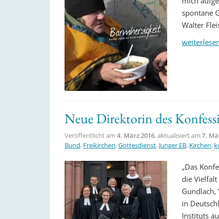
mich aufge
spontane G
Walter Fle
weiterlese
Neue Direktorin des Konfess
Veröffentlicht am
4. März 2016
, aktualisiert am
7. Mä
Bund
,
Freikirchen
,
Gottesdienst
,
Junger EB
,
Kirchen
,
k
„Das Konfes
die Vielfal
Gundlach, 
in Deutsch
Instituts 