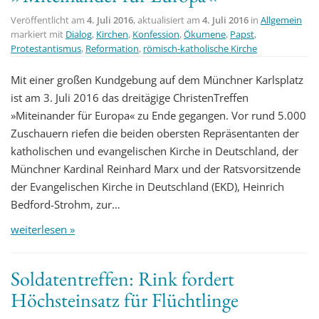
Veröffentlicht am
4. Juli 2016
, aktualisiert am
4. Juli 2016
in
Allgemein
markiert mit
Dialog
,
Kirchen
,
Konfession
,
Ökumene
,
Papst
,
Protestantismus
,
Reformation
,
römisch-katholische Kirche
Mit einer großen Kundgebung auf dem Münchner Karlsplatz
ist am 3. Juli 2016 das dreitägige ChristenTreffen
»Miteinander für Europa« zu Ende gegangen. Vor rund 5.000
Zuschauern riefen die beiden obersten Repräsentanten der
katholischen und evangelischen Kirche in Deutschland, der
Münchner Kardinal Reinhard Marx und der Ratsvorsitzende
der Evangelischen Kirche in Deutschland (EKD), Heinrich
Bedford-Strohm, zur…
weiterlesen »
Soldatentreffen: Rink fordert
Höchsteinsatz für Flüchtlinge