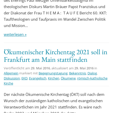
des Eherings Paul Metzger Unfehlbarkeitsdogma im
theologischen Diskurs Martin Bräuer Papst Franziskus und
der Diakonat der Frau T H E M A : T A U F E Bericht 60. KKT:
Tauftheologien und Taufpraxis im Wandel Zwischen Politik
und Mission…
weiterlesen »
Ökumenischer Kirchentag 2021 soll in
Frankfurt am Main stattfinden
Veröffentlicht am
29. Mai 2016
, aktualisiert am
29. Mai 2016
in
Allgemein
markiert mit
Begegnungstagung
,
Bekenntnis
,
Dialog
,
Diskussion
,
EKD
,
Evangelisch
,
Kirchen
,
Ökumene
,
römisch-katholische
Kirche
Der nächste Ökumenische Kirchentag (ÖKT) soll nach dem
Wunsch der zuständigen katholischen und evangelischen
Verantwortlichen im Jahr 2021 stattfinden. Es wäre nach