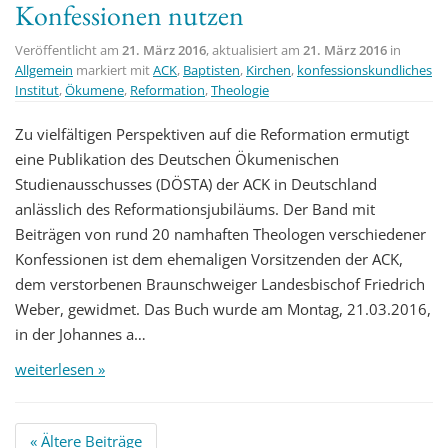
Konfessionen nutzen
Veröffentlicht am
21. März 2016
, aktualisiert am
21. März 2016
in
Allgemein
markiert mit
ACK
,
Baptisten
,
Kirchen
,
konfessionskundliches
Institut
,
Ökumene
,
Reformation
,
Theologie
Zu vielfältigen Perspektiven auf die Reformation ermutigt
eine Publikation des Deutschen Ökumenischen
Studienausschusses (DÖSTA) der ACK in Deutschland
anlässlich des Reformationsjubiläums. Der Band mit
Beiträgen von rund 20 namhaften Theologen verschiedener
Konfessionen ist dem ehemaligen Vorsitzenden der ACK,
dem verstorbenen Braunschweiger Landesbischof Friedrich
Weber, gewidmet. Das Buch wurde am Montag, 21.03.2016,
in der Johannes a…
weiterlesen »
Beitrags
«
Ältere Beiträge