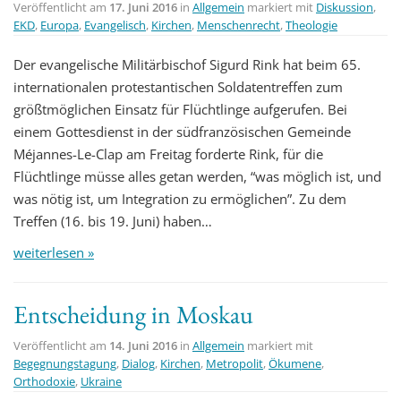
Veröffentlicht am
17. Juni 2016
in
Allgemein
markiert mit
Diskussion
,
EKD
,
Europa
,
Evangelisch
,
Kirchen
,
Menschenrecht
,
Theologie
Der evangelische Militärbischof Sigurd Rink hat beim 65.
internationalen protestantischen Soldatentreffen zum
größtmöglichen Einsatz für Flüchtlinge aufgerufen. Bei
einem Gottesdienst in der südfranzösischen Gemeinde
Méjannes-Le-Clap am Freitag forderte Rink, für die
Flüchtlinge müsse alles getan werden, “was möglich ist, und
was nötig ist, um Integration zu ermöglichen”. Zu dem
Treffen (16. bis 19. Juni) haben…
weiterlesen »
Entscheidung in Moskau
Veröffentlicht am
14. Juni 2016
in
Allgemein
markiert mit
Begegnungstagung
,
Dialog
,
Kirchen
,
Metropolit
,
Ökumene
,
Orthodoxie
,
Ukraine