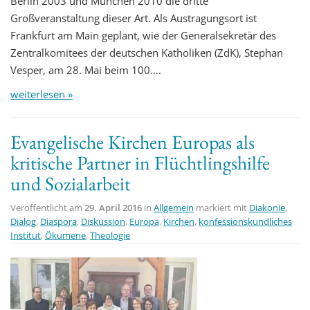
Berlin 2003 und München 2010 die dritte
Großveranstaltung dieser Art. Als Austragungsort ist
Frankfurt am Main geplant, wie der Generalsekretär des
Zentralkomitees der deutschen Katholiken (ZdK), Stephan
Vesper, am 28. Mai beim 100….
weiterlesen »
Evangelische Kirchen Europas als
kritische Partner in Flüchtlingshilfe
und Sozialarbeit
Veröffentlicht am
29. April 2016
in
Allgemein
markiert mit
Diakonie
,
Dialog
,
Diaspora
,
Diskussion
,
Europa
,
Kirchen
,
konfessionskundliches
Institut
,
Ökumene
,
Theologie