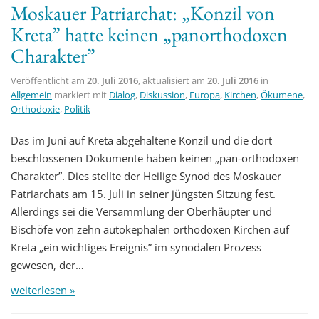
Moskauer Patriarchat: „Konzil von
t
Kreta” hatte keinen „panorthodoxen
i
Charakter”
o
n
Veröffentlicht am
20. Juli 2016
, aktualisiert am
20. Juli 2016
in
Allgemein
markiert mit
Dialog
,
Diskussion
,
Europa
,
Kirchen
,
Ökumene
,
Orthodoxie
,
Politik
Das im Juni auf Kreta abgehaltene Konzil und die dort
beschlossenen Dokumente haben keinen „pan-orthodoxen
Charakter”. Dies stellte der Heilige Synod des Moskauer
Patriarchats am 15. Juli in seiner jüngsten Sitzung fest.
Allerdings sei die Versammlung der Oberhäupter und
Bischöfe von zehn autokephalen orthodoxen Kirchen auf
Kreta „ein wichtiges Ereignis” im synodalen Prozess
gewesen, der…
weiterlesen »