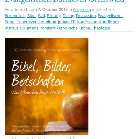
Veröffentlicht am
7. Oktober 2015
in
Allgemein
markiert mit
Bekenntnis
,
Bibel
,
Bild
,
Bildung
,
Dialog
,
Diskussion
,
Evangelischer
Bund
,
Generalversammlung
,
Junger EB
,
konfessionskundliches
Institut
,
Ökumene
,
römisch-katholische Kirche
,
Theologie