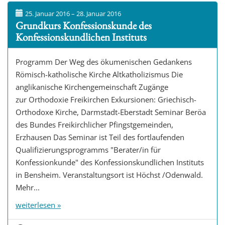
t
25. Januar 2016 – 28. Januar 2016
Grundkurs Konfessionskunde des
i
Konfessionskundlichen Instituts
o
n
Programm Der Weg des ökumenischen Gedankens
Römisch-katholische Kirche Altkatholizismus Die
anglikanische Kirchengemeinschaft Zugänge
zur Orthodoxie Freikirchen Exkursionen: Griechisch-
Orthodoxe Kirche, Darmstadt-Eberstadt Seminar Beröa
des Bundes Freikirchlicher Pfingstgemeinden,
Erzhausen Das Seminar ist Teil des fortlaufenden
Qualifizierungsprogramms "Berater/in für
Konfessionkunde" des Konfessionskundlichen Instituts
in Bensheim. Veranstaltungsort ist Höchst /Odenwald.
Mehr...
weiterlesen »