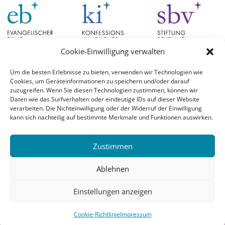
Cookie-Einwilligung verwalten
Um die besten Erlebnisse zu bieten, verwenden wir Technologien wie
Cookies, um Geräteinformationen zu speichern und/oder darauf
Schlagwörter
zuzugreifen. Wenn Sie diesen Technologien zustimmen, können wir
Daten wie das Surfverhalten oder eindeutige IDs auf dieser Website
verarbeiten. Die Nichteinwilligung oder der Widerruf der Einwilligung
EB Hessen
Christian Schad
Diskussion
#aufgetischt
EB Bayern
Evangelische
kann sich nachteilig auf bestimmte Merkmale und Funktionen auswirken.
Evangelischer Bund
Kirchen
Orientierung
Hochschulpreis
konfessionskundliches Institut
Monatslosung
Leuenberger Konkordie
Zustimmen
Monatsspruch
Orthodoxie
römisch-katholische Kirche
Theologie
Reformation
Ökumene
Ablehnen
Ukraine
theologischer Hochschulpreis
Einstellungen anzeigen
© 2026 Evangelischer Bund |
Login
Cookie-Richtlinie
Impressum