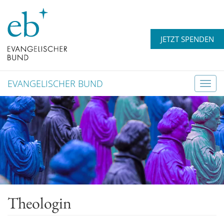
JETZT SPENDEN
EVANGELISCHER BUND
T
o
g
g
l
e
n
a
v
Theologin
i
g
a