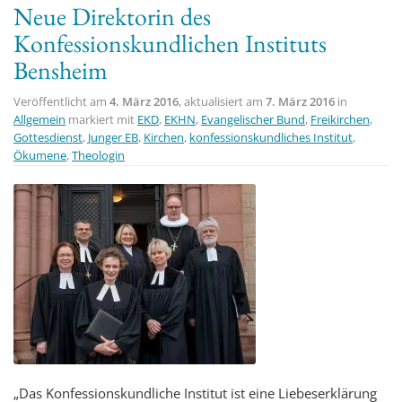
Neue Direktorin des
t
Konfessionskundlichen Instituts
i
Bensheim
o
n
Veröffentlicht am
4. März 2016
, aktualisiert am
7. März 2016
in
Allgemein
markiert mit
EKD
,
EKHN
,
Evangelischer Bund
,
Freikirchen
,
Gottesdienst
,
Junger EB
,
Kirchen
,
konfessionskundliches Institut
,
Ökumene
,
Theologin
„Das Konfessionskundliche Institut ist eine Liebeserklärung