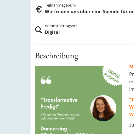
Teilnahmegebühr
Wir freuen uns über eine Spende für un
Veranstaltungsort
Digital
Beschreibung
M
Pr
er
Im
“T
Wi
W
zu