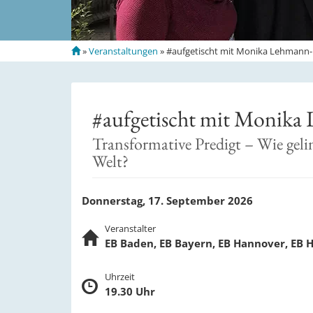
S
»
Veranstaltungen
»
#aufgetischt mit Monika Lehmann-
t
a
r
t
#aufgetischt mit Monika
s
e
Transformative Predigt – Wie geli
i
Welt?
t
e
Donnerstag, 17. September 2026
Veranstalter
EB Baden, EB Bayern, EB Hannover, EB 
Uhrzeit
19.30 Uhr