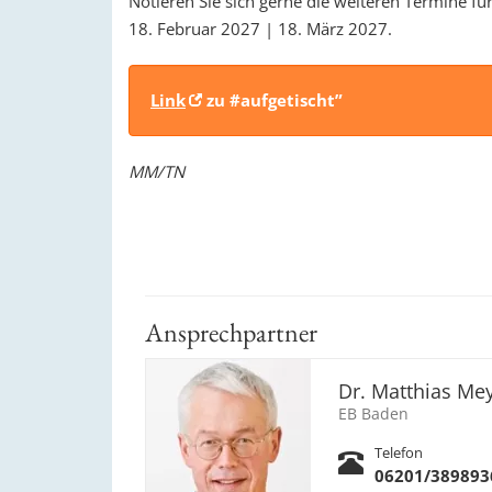
Notieren Sie sich gerne die weiteren Termine f
18. Februar 2027 | 18. März 2027.
Link
zu #aufgetischt”
MM/TN
Ansprechpartner
Dr. Matthias Me
EB Baden
Telefon
06201/389893