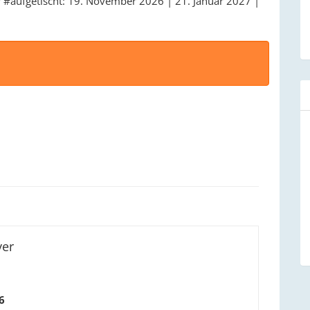
ür #aufgetischt: 19. November 2026 | 21. Januar 2027 |
yer
6