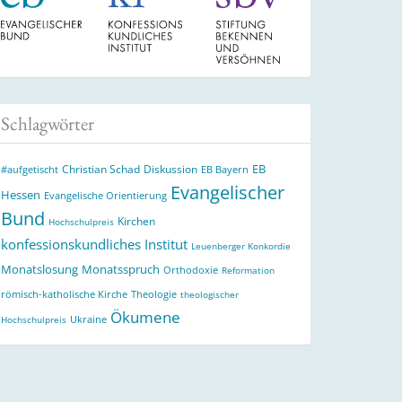
Schlagwörter
EB
Christian Schad
Diskussion
#aufgetischt
EB Bayern
Evangelischer
Hessen
Evangelische Orientierung
Bund
Kirchen
Hochschulpreis
konfessionskundliches Institut
Leuenberger Konkordie
Monatslosung
Monatsspruch
Orthodoxie
Reformation
römisch-katholische Kirche
Theologie
theologischer
Ökumene
Ukraine
Hochschulpreis