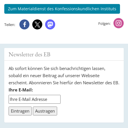
t
Zum Materialdienst des Konfessionskundlichen Instituts
i
o
Folgen:
Teilen:
n
Newsletter des EB
Ab sofort können Sie sich benachrichtigen lassen,
sobald ein neuer Beitrag auf unserer Webseite
erscheint. Abonnieren Sie hierfür den Newsletter des EB.
Ihre E-Mail: