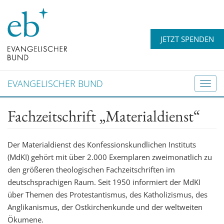
JETZT SPENDEN
EVANGELISCHER BUND
T
o
Fachzeitschrift „Materialdienst“
g
g
l
Der Materialdienst des Konfessionskundlichen Instituts
e
(MdKI) gehört mit über 2.000 Exemplaren zweimonatlich zu
n
den größeren theologischen Fachzeitschriften im
a
deutschsprachigen Raum. Seit 1950 informiert der MdKI
v
über Themen des Protestantismus, des Katholizismus, des
i
Anglikanismus, der Ostkirchenkunde und der weltweiten
g
Ökumene.
a