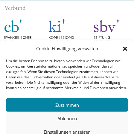
Verbund
Cookie-Einwilligung verwalten
Um die besten Erlebnisse zu bieten, verwenden wir Technologien wie
Cookies, um Geräteinformationen zu speichern und/oder darauf
Schlagwörter
zuzugreifen. Wenn Sie diesen Technologien zustimmen, können wir
Daten wie das Surfverhalten oder eindeutige IDs auf dieser Website
verarbeiten. Die Nichteinwilligung oder der Widerruf der Einwilligung
EB Hessen
Christian Schad
Diskussion
#aufgetischt
EB Bayern
Evangelische
kann sich nachteilig auf bestimmte Merkmale und Funktionen auswirken.
Evangelischer Bund
Kirchen
Orientierung
Hochschulpreis
konfessionskundliches Institut
Monatslosung
Leuenberger Konkordie
Zustimmen
Monatsspruch
Orthodoxie
römisch-katholische Kirche
Theologie
Reformation
Ökumene
Ablehnen
Ukraine
theologischer Hochschulpreis
Einstellungen anzeigen