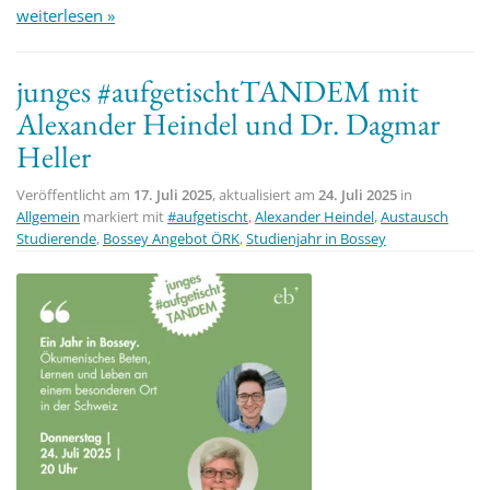
weiterlesen »
junges #aufgetischtTANDEM mit
Alexander Heindel und Dr. Dagmar
Heller
Veröffentlicht am
17. Juli 2025
, aktualisiert am
24. Juli 2025
in
Allgemein
markiert mit
#aufgetischt
,
Alexander Heindel
,
Austausch
Studierende
,
Bossey Angebot ÖRK
,
Studienjahr in Bossey