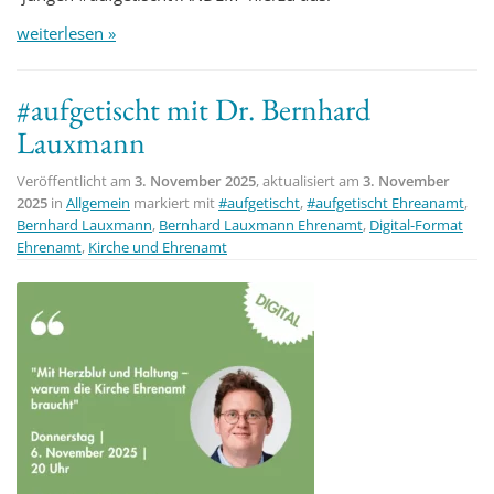
weiterlesen »
#aufgetischt mit Dr. Bernhard
Lauxmann
Veröffentlicht am
3. November 2025
, aktualisiert am
3. November
2025
in
Allgemein
markiert mit
#aufgetischt
,
#aufgetischt Ehreanamt
,
Bernhard Lauxmann
,
Bernhard Lauxmann Ehrenamt
,
Digital-Format
Ehrenamt
,
Kirche und Ehrenamt