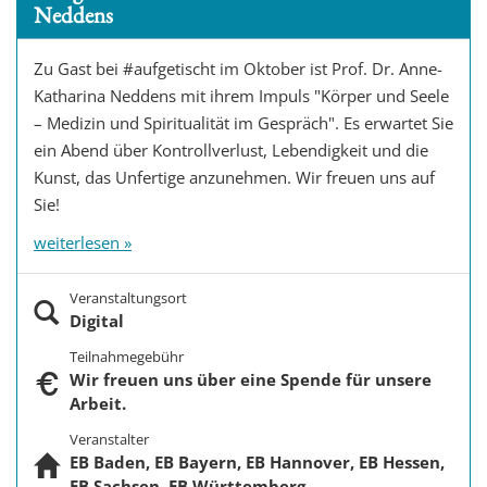
Neddens
t
i
Zu Gast bei #aufgetischt im Oktober ist Prof. Dr. Anne-
o
Katharina Neddens mit ihrem Impuls "Körper und Seele
n
– Medizin und Spiritualität im Gespräch". Es erwartet Sie
ein Abend über Kontrollverlust, Lebendigkeit und die
Kunst, das Unfertige anzunehmen. Wir freuen uns auf
Sie!
weiterlesen »
Veranstaltungsort
Digital
Teilnahmegebühr
Wir freuen uns über eine Spende für unsere
Arbeit.
Veranstalter
EB Baden, EB Bayern, EB Hannover, EB Hessen,
EB Sachsen, EB Württemberg