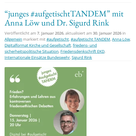
“junges #aufgetischtTANDEM” mit
Anna Löw und Dr. Sigurd Rink
Veröffentlicht am
7. Januar 2026
, aktualisiert am
30. Januar 2026
in
Allgemein
markiert mit
#aufgetischt
,
#aufgetischt TANDEM
,
Anna Löw
,
Digitalformat Kirche und Gesellschaft
,
friedens- und
sicherheitspolitische Situation
,
Friedensdenkschrift EKD
,
Internationale Einsätze Bundeswehr
,
Sigurd Rink