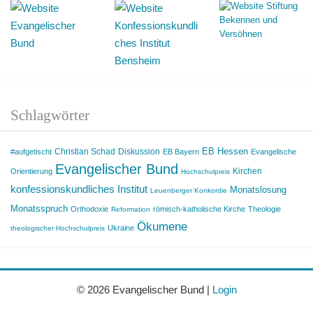
Schlagwörter
EB Hessen
Christian Schad
Diskussion
#aufgetischt
EB Bayern
Evangelische
Evangelischer Bund
Kirchen
Orientierung
Hochschulpreis
konfessionskundliches Institut
Monatslosung
Leuenberger Konkordie
Monatsspruch
Orthodoxie
römisch-katholische Kirche
Theologie
Reformation
Ökumene
Ukraine
theologischer Hochschulpreis
© 2026 Evangelischer Bund |
Login