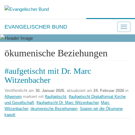
JETZT SPENDEN
EVANGELISCHER BUND
T
o
g
ökumenische Beziehungen
g
l
e
#aufgetischt mit Dr. Marc
n
Witzenbacher
a
v
Veröffentlicht am
30. Januar 2026
, aktualisiert am
24. Februar 2026
in
i
Allgemein
markiert mit
#aufgetischt
,
#aufgetischt Digitalformat Kirche
und Gesellschaft
,
#aufgetischt Dr. Marc Witzenbacher
,
Marc
g
Witzenbacher
,
ökumenische Beziehungen
,
Sparen wir die Ökumene
a
kaputt
t
i
o