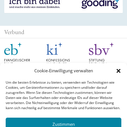
Verbund
Cookie-Einwilligung verwalten
Um die besten Erlebnisse zu bieten, verwenden wir Technologien wie
Cookies, um Geräteinformationen zu speichern und/oder darauf
Schlagwörter
zuzugreifen. Wenn Sie diesen Technologien zustimmen, können wir
Daten wie das Surfverhalten oder eindeutige IDs auf dieser Website
verarbeiten. Die Nichteinwilligung oder der Widerruf der Einwilligung
EB Hessen
Christian Schad
Diskussion
#aufgetischt
EB Bayern
Evangelische
kann sich nachteilig auf bestimmte Merkmale und Funktionen auswirken.
Evangelischer Bund
Kirchen
Orientierung
Hochschulpreis
konfessionskundliches Institut
Monatslosung
Leuenberger Konkordie
Zustimmen