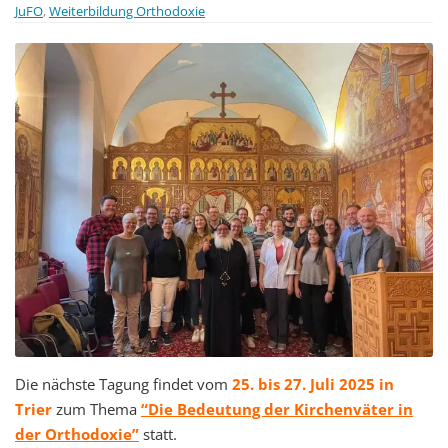
JuFO
,
Weiterbildung Orthodoxie
t
i
o
n
Die nächste Tagung findet vom
25. bis 27. Juli 2025 in
Trier
zum Thema
“Die Bedeutung der Kirchenväter in
der Orthodoxie”
statt.