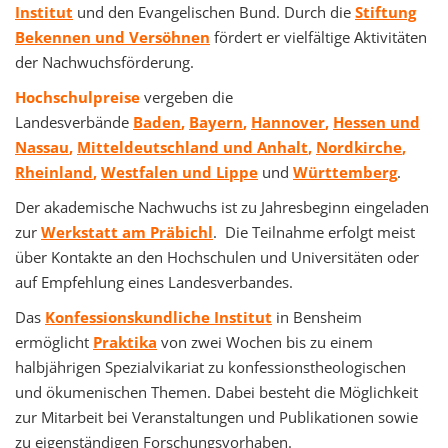
Institut
und den Evangelischen Bund. Durch die
Stiftung
Bekennen und Versöhnen
fördert er vielfältige Aktivitäten
der Nachwuchsförderung.
Hochschulpreise
vergeben die
Landesverbände
Baden
,
Bayern
,
Hannover
,
Hessen und
Nassau
,
Mitteldeutschland und Anhalt
,
Nordkirche
,
Rheinland
,
Westfalen und Lippe
und
Württemberg
.
Der akademische Nachwuchs ist zu Jahresbeginn eingeladen
zur
Werkstatt am Präbichl
. Die Teilnahme erfolgt meist
über Kontakte an den Hochschulen und Universitäten oder
auf Empfehlung eines Landesverbandes.
Das
Konfessionskundliche Institut
in Bensheim
ermöglicht
Praktika
von zwei Wochen bis zu einem
halbjährigen Spezialvikariat zu konfessionstheologischen
und ökumenischen Themen. Dabei besteht die Möglichkeit
zur Mitarbeit bei Veranstaltungen und Publikationen sowie
zu eigenständigen Forschungsvorhaben.