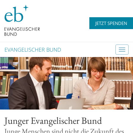
JETZT SPENDEN
EVANGELISCHER BUND
T
o
g
g
l
e
n
a
v
Junger Evangelischer Bund
i
g
Junge Menschen sind nicht die Zukunft des
a