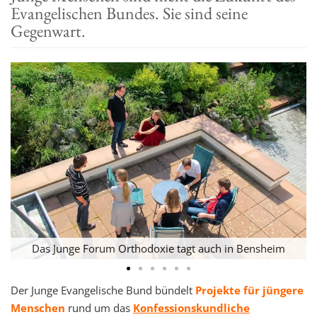
Evangelischen Bundes. Sie sind seine
t
Gegenwart.
i
o
n
V
Das Junge Forum Orthodoxie tagt auch in Bensheim
Der Junge Evangelische Bund bündelt
Projekte für jüngere
Menschen
rund um das
Konfessionskundliche