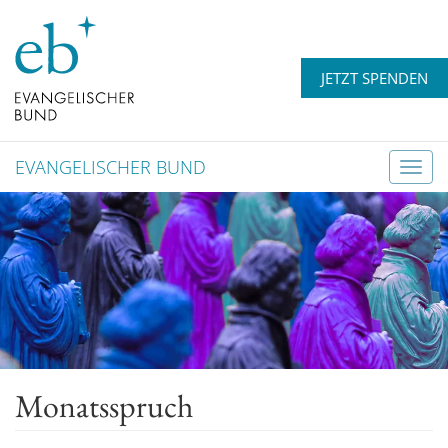
JETZT SPENDEN
EVANGELISCHER BUND
T
o
g
g
l
e
n
a
v
Monatsspruch
i
g
a