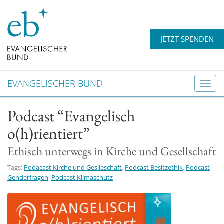
JETZT SPENDEN
EVANGELISCHER BUND
T
o
Podcast “Evangelisch
g
g
o(h)rientiert”
l
e
Ethisch unterwegs in Kirche und Gesellschaft
n
Tags:
Podacast Kirche und Geslleschaft
,
Podcast Besitzethik
,
Podcast
a
Genderfragen
,
Podcast Klimaschutz
v
i
g
a