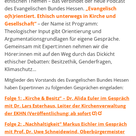
ethischen Themen – das verbindet der neue Podcast
des Evangelischen Bundes Hessen.
„Evangelisch
o(h)rientiert. Ethisch unterwegs in Kirche und
Gesellschaft“
– der Name ist Programm:
Theologischer Input gibt Orientierung und
Argumentationsgrundlagen für eigene Gespräche.
Gemeinsam mit Expert:innen nehmen wir die
Hörer:innen mit auf den Weg durch das Dickicht
ethischer Debatten: Besitzethik, Genderfragen,
Klimaschutz…
Mitglieder des Vorstands des Evangelischen Bundes Hessen
haben Expertinnen zu folgenden Gesprächen eingeladen:
Folge 1: „Kirche & Besitz“ – Dr. Alida Euler im Gespräch
mit Dr. Lars Esterhaus, Leiter der Kirchenverwaltung
der EKHN (Veröffentlichung: ab sofort
)
Folge 2: „Nachhaltigkeit“ Markus Eichler im Gespräch
mit Prof. Dr. Uwe Schneidewind, Oberbürgermeister