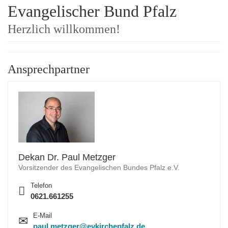
Evangelischer Bund Pfalz
t
i
Herzlich willkommen!
o
n
Ansprechpartner
Dekan Dr. Paul Metzger
Vorsitzender des Evangelischen Bundes Pfalz e.V.
Telefon
0621.661255
E-Mail
paul.metzger@evkirchepfalz.de