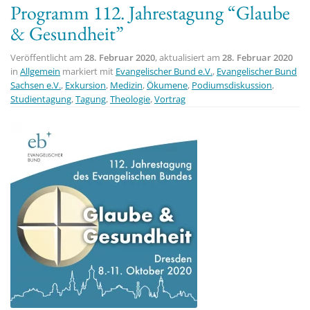
Programm 112. Jahrestagung “Glaube
t
& Gesundheit”
i
o
Veröffentlicht am
28. Februar 2020
, aktualisiert am
28. Februar 2020
n
in
Allgemein
markiert mit
Evangelischer Bund e.V.
,
Evangelischer Bund
Sachsen e.V.
,
Exkursion
,
Medizin
,
Ökumene
,
Podiumsdiskussion
,
Studientagung
,
Tagung
,
Theologie
,
Vortrag