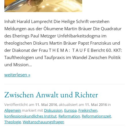
Inhalt Harald Lamprecht Die Heilige Schrift verstehen
Meldungen aus der Ökumene Martin Bräuer Die Quadratur
des Eherings Paul Metzger Unfehlbarkeitsdogma im
theologischen Diskurs Martin Bräuer Papst Franziskus und
der Diakonat der Frau T H E M A : T A U F E Bericht 60. KKT:
Tauftheologien und Taufpraxis im Wandel Zwischen Politik
und Mission…
weiterlesen »
Zwischen Anwalt und Richter
Veröffentlicht am
11. Mai 2016
, aktualisiert am
11. Mai 2016
in
Allgemein
markiert mit
Diskussion
,
Europa
,
Freikirchen
,
konfessionskundliches Institut
,
Reformation
,
Reformationszeit
,
Theologie
,
Weltanschauungsfragen