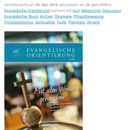
Veröffentlicht am
29. Mai 2016
, aktualisiert am
23. Juni 2016
in
Evangelische Orientierung
markiert mit
Asyl
,
Bekenntnis
,
Diskussion
,
Evangelischer Bund
,
Kirchen
,
Ökumene
,
Pfingstbewegung
,
Protestantismus
,
Spiritualität
,
Taufe
,
Theologie
,
Ukraine