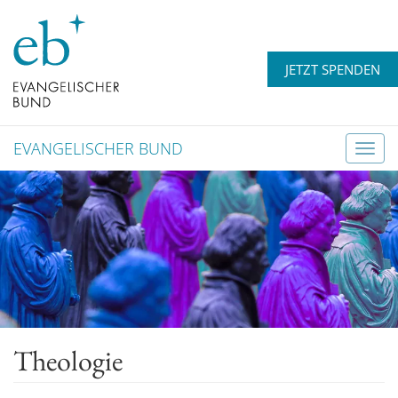
JETZT SPENDEN
EVANGELISCHER BUND
T
o
g
g
l
e
n
a
v
Theologie
i
g
a