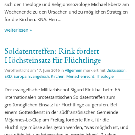
sich der Theologe und Religionssoziologe Michael Ebertz am
Wochenende zu den Ursachen und zu möglichen Strategien
für die Kirchen. KNA: Herr…
weiterlesen »
Soldatentreffen: Rink fordert
Höchsteinsatz für Flüchtlinge
Veröffentlicht am
17. Juni 2016
in
Allgemein
markiert mit
Diskussion
,
EKD
,
Europa
,
Evangelisch
,
Kirchen
,
Menschenrecht
,
Theologie
Der evangelische Militärbischof Sigurd Rink hat beim 65.
internationalen protestantischen Soldatentreffen zum
größtmöglichen Einsatz für Flüchtlinge aufgerufen. Bei
einem Gottesdienst in der südfranzösischen Gemeinde
Méjannes-Le-Clap am Freitag forderte Rink, für die
Flüchtlinge müsse alles getan werden, “was möglich ist, und
was nötig ist, um Integration zu ermöglichen”. Zu dem