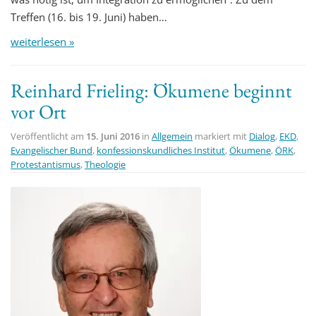
Treffen (16. bis 19. Juni) haben…
weiterlesen »
Reinhard Frieling: Ökumene beginnt
vor Ort
Veröffentlicht am
15. Juni 2016
in
Allgemein
markiert mit
Dialog
,
EKD
,
Evangelischer Bund
,
konfessionskundliches Institut
,
Ökumene
,
ÖRK
,
Protestantismus
,
Theologie