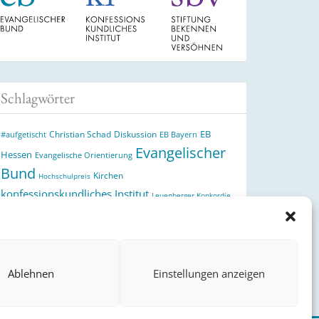
Schlagwörter
EB
Christian Schad
Diskussion
#aufgetischt
EB Bayern
Evangelischer
Hessen
Evangelische Orientierung
Bund
Kirchen
Hochschulpreis
konfessionskundliches Institut
Leuenberger Konkordie
Monatslosung
Monatsspruch
Orthodoxie
Reformation
römisch-katholische Kirche
Theologie
theologischer
Ökumene
Ukraine
Hochschulpreis
Ablehnen
Einstellungen anzeigen