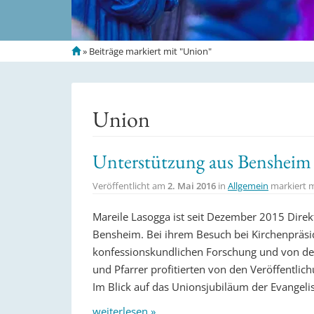
S
»
Beiträge markiert mit "Union"
t
a
r
t
Union
s
e
i
Unterstützung aus Bensheim
t
e
Veröffentlicht am
2. Mai 2016
in
Allgemein
markiert 
Mareile Lasogga ist seit Dezember 2015 Direkt
Bensheim. Bei ihrem Besuch bei Kirchenpräside
konfessionskundlichen Forschung und von den 
und Pfarrer profitierten von den Veröffentl
Im Blick auf das Unionsjubiläum der Evangel
weiterlesen »