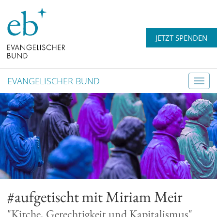
JETZT SPENDEN
EVANGELISCHER BUND
T
o
g
g
l
e
n
a
v
#aufgetischt mit Miriam Meir
i
g
"Kirche, Gerechtigkeit und Kapitalismus"
a