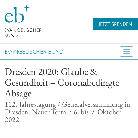
JETZT SPENDEN
EVANGELISCHER BUND
T
o
Dresden 2020: Glaube &
g
g
Gesundheit – Coronabedingte
l
Absage
e
n
112. Jahrestagung / Generalversammlung in
a
Dresden: Neuer Termin 6. bis 9. Oktober
v
2022
i
g
a