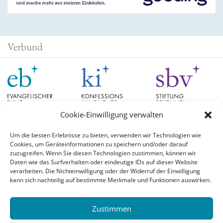
Verbund
Cookie-Einwilligung verwalten
Um die besten Erlebnisse zu bieten, verwenden wir Technologien wie
Cookies, um Geräteinformationen zu speichern und/oder darauf
Schlagwörter
zuzugreifen. Wenn Sie diesen Technologien zustimmen, können wir
Daten wie das Surfverhalten oder eindeutige IDs auf dieser Website
verarbeiten. Die Nichteinwilligung oder der Widerruf der Einwilligung
EB Hessen
Christian Schad
Diskussion
#aufgetischt
EB Bayern
Evangelische
kann sich nachteilig auf bestimmte Merkmale und Funktionen auswirken.
Evangelischer Bund
Kirchen
Orientierung
Hochschulpreis
konfessionskundliches Institut
Monatslosung
Leuenberger Konkordie
Zustimmen
Monatsspruch
Orthodoxie
römisch-katholische Kirche
Theologie
Reformation