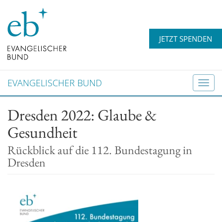
JETZT SPENDEN
EVANGELISCHER BUND
T
o
Dresden 2022: Glaube &
g
g
Gesundheit
l
e
Rückblick auf die 112. Bundestagung in
n
Dresden
a
v
i
g
a