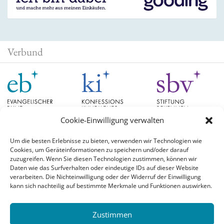
Verbund
Cookie-Einwilligung verwalten
Um die besten Erlebnisse zu bieten, verwenden wir Technologien wie
Cookies, um Geräteinformationen zu speichern und/oder darauf
Schlagwörter
zuzugreifen. Wenn Sie diesen Technologien zustimmen, können wir
Daten wie das Surfverhalten oder eindeutige IDs auf dieser Website
verarbeiten. Die Nichteinwilligung oder der Widerruf der Einwilligung
EB Hessen
Christian Schad
Diskussion
#aufgetischt
EB Bayern
Evangelische
kann sich nachteilig auf bestimmte Merkmale und Funktionen auswirken.
Evangelischer Bund
Kirchen
Orientierung
Hochschulpreis
konfessionskundliches Institut
Monatslosung
Leuenberger Konkordie
Zustimmen
Monatsspruch
Orthodoxie
römisch-katholische Kirche
Theologie