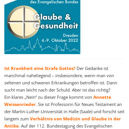
t
i
o
n
Ist Krankheit eine Strafe Gottes?
Der Gedanke ist
manchmal naheliegend – insbesondere, wenn man von
seltenen und schweren Erkrankungen betroffen ist. Dann
sucht man leicht nach der Schuld. Aber ist das richtig?
Ein klares „Nein“ zu dieser Frage kommt von
Annette
Weissenrieder
. Sie ist Professorin für Neues Testament an
der Martin-Luther-Universität in Halle (Saale) und forscht seit
langem zum
Verhältnis von Medizin und Glaube in der
Antike
. Auf der 112. Bundestagung des Evangelischen