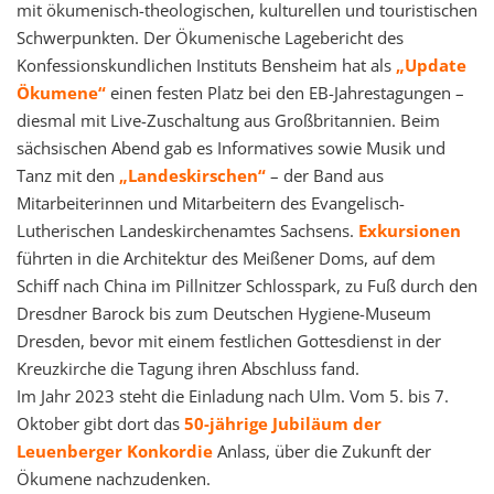
mit ökumenisch-theologischen, kulturellen und touristischen
Schwerpunkten. Der Ökumenische Lagebericht des
Konfessionskundlichen Instituts Bensheim hat als
„Update
Ökumene“
einen festen Platz bei den EB-Jahrestagungen –
diesmal mit Live-Zuschaltung aus Großbritannien. Beim
sächsischen Abend gab es Informatives sowie Musik und
Tanz mit den
„Landeskirschen“
– der Band aus
Mitarbeiterinnen und Mitarbeitern des Evangelisch-
Lutherischen Landeskirchenamtes Sachsens.
Exkursionen
führten in die Architektur des Meißener Doms, auf dem
Schiff nach China im Pillnitzer Schlosspark, zu Fuß durch den
Dresdner Barock bis zum Deutschen Hygiene-Museum
Dresden, bevor mit einem festlichen Gottesdienst in der
Kreuzkirche die Tagung ihren Abschluss fand.
Im Jahr 2023 steht die Einladung nach Ulm. Vom 5. bis 7.
Oktober gibt dort das
50-jährige Jubiläum der
Leuenberger Konkordie
Anlass, über die Zukunft der
Ökumene nachzudenken.