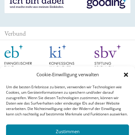
Verbund
Cookie-Einwilligung verwalten
Um die besten Erlebnisse zu bieten, verwenden wir Technologien wie
Cookies, um Geräteinformationen zu speichern und/oder darauf
Schlagwörter
zuzugreifen. Wenn Sie diesen Technologien zustimmen, können wir
Daten wie das Surfverhalten oder eindeutige IDs auf dieser Website
verarbeiten. Die Nichteinwilligung oder der Widerruf der Einwilligung
EB Hessen
Christian Schad
Diskussion
#aufgetischt
EB Bayern
Evangelische
kann sich nachteilig auf bestimmte Merkmale und Funktionen auswirken.
Evangelischer Bund
Kirchen
Orientierung
Hochschulpreis
konfessionskundliches Institut
Monatslosung
Leuenberger Konkordie
Zustimmen