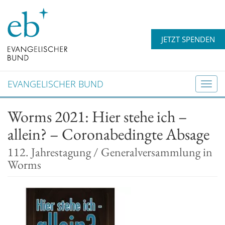
JETZT SPENDEN
EVANGELISCHER BUND
T
o
Worms 2021: Hier stehe ich –
g
g
allein? – Coronabedingte Absage
l
e
112. Jahrestagung / Generalversammlung in
n
Worms
a
v
i
g
a