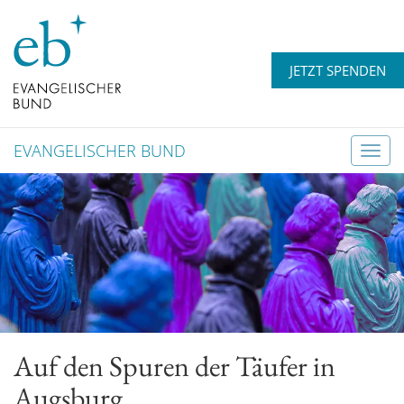
JETZT SPENDEN
EVANGELISCHER BUND
T
o
g
g
l
e
n
a
v
Auf den Spuren der Täufer in
i
g
Augsburg
a