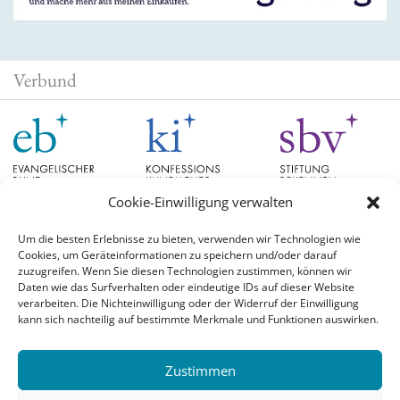
Verbund
Cookie-Einwilligung verwalten
Um die besten Erlebnisse zu bieten, verwenden wir Technologien wie
Cookies, um Geräteinformationen zu speichern und/oder darauf
Schlagwörter
zuzugreifen. Wenn Sie diesen Technologien zustimmen, können wir
Daten wie das Surfverhalten oder eindeutige IDs auf dieser Website
verarbeiten. Die Nichteinwilligung oder der Widerruf der Einwilligung
EB Hessen
Christian Schad
Diskussion
#aufgetischt
EB Bayern
Evangelische
kann sich nachteilig auf bestimmte Merkmale und Funktionen auswirken.
Evangelischer Bund
Kirchen
Orientierung
Hochschulpreis
konfessionskundliches Institut
Monatslosung
Leuenberger Konkordie
Zustimmen
Monatsspruch
Orthodoxie
römisch-katholische Kirche
Theologie
Reformation