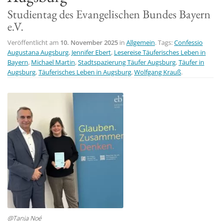
Studientag des Evangelischen Bundes Bayern
t
e.V.
i
o
Veröffentlicht am
10. November 2025
in
Allgemein
. Tags:
Confessio
n
Augustana Augsburg
,
Jennifer Ebert
,
Lesereise Täuferisches Leben in
Bayern
,
Michael Martin
,
Stadtspazierung Täufer Augsburg
,
Täufer in
Augsburg
,
Täuferisches Leben in Augsburg
,
Wolfgang Krauß
.
@Tanja Noé