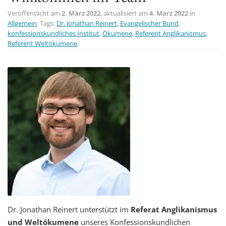
t
Veröffentlicht am
2. März 2022
, aktualisiert am
4. März 2022
in
Allgemein
. Tags:
Dr. Jonathan Reinert
,
Evangelischer Bund
,
i
konfessionskundliches Institut
,
Ökumene
,
Referent Anglikanismus
,
o
Referent Weltökumene
.
n
Dr. Jonathan Reinert unterstützt im
Referat Anglikanismus
und Weltökumene
unseres Konfessionskundlichen