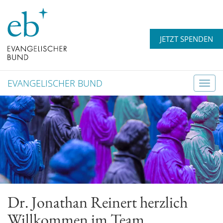
JETZT SPENDEN
EVANGELISCHER BUND
T
o
g
g
l
e
n
a
v
Dr. Jonathan Reinert herzlich
i
g
Willkommen im Team
a