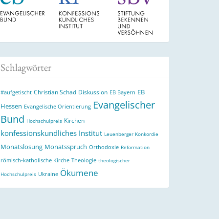
Schlagwörter
EB
Christian Schad
Diskussion
#aufgetischt
EB Bayern
Evangelischer
Hessen
Evangelische Orientierung
Bund
Kirchen
Hochschulpreis
konfessionskundliches Institut
Leuenberger Konkordie
Monatslosung
Monatsspruch
Orthodoxie
Reformation
römisch-katholische Kirche
Theologie
theologischer
Ökumene
Ukraine
Hochschulpreis