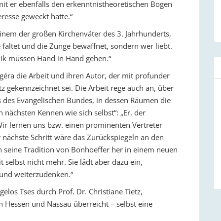
mit er ebenfalls den erkenntnistheoretischen Bogen
eresse geweckt hatte.“
inem der großen Kirchenväter des 3. Jahrhunderts,
 faltet und die Zunge bewaffnet, sondern wer liebt.
thik müssen Hand in Hand gehen.“
ggéra die Arbeit und ihren Autor, der mit profunder
 gekennzeichnet sei. Die Arbeit rege auch an, über
ts des Evangelischen Bundes, in dessen Räumen die
 nächsten Kennen wie sich selbst“: „Er, der
Wir lernen uns bzw. einen prominenten Vertreter
 nächste Schritt wäre das Zurückspiegeln an den
 seine Tradition von Bonhoeffer her in einem neuen
t selbst nicht mehr. Sie lädt aber dazu ein,
 und weiterzudenken.“
os Tses durch Prof. Dr. Christiane Tietz,
in Hessen und Nassau überreicht – selbst eine