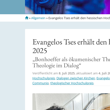
S
»
Allgemein
»
Evangelos Tses erhält den hessischen Hoc
t
a
r
t
Evangelos Tses erhält den
s
e
2025
i
t
„Bonhoeffer als ökumenischer The
e
Theologie im Dialog“
Veröffentlicht am
8. Juli 2025
, aktualisiert am
4. Juli 
Hochschulpreis
,
Dialogen zwischen Kirchen
,
Evangelo
Communio
,
theologischer Hochschulpreis
.