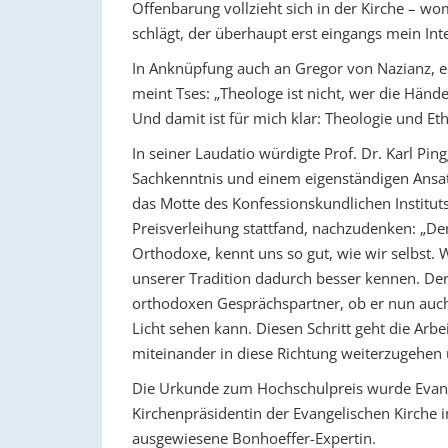
Offenbarung vollzieht sich in der Kirche – wo
schlägt, der überhaupt erst eingangs mein Int
In Anknüpfung auch an Gregor von Nazianz, e
meint Tses: „Theologe ist nicht, wer die Hände
Und damit ist für mich klar: Theologie und E
In seiner Laudatio würdigte Prof. Dr. Karl Pin
Sachkenntnis und einem eigenständigen Ansatz
das Motte des Konfessionskundlichen Institu
Preisverleihung stattfand, nachzudenken: „Den
Orthodoxe, kennt uns so gut, wie wir selbst. 
unserer Tradition dadurch besser kennen. Der
orthodoxen Gesprächspartner, ob er nun auch
Licht sehen kann. Diesen Schritt geht die Arbei
miteinander in diese Richtung weiterzugehen
Die Urkunde zum Hochschulpreis wurde Evangel
Kirchenpräsidentin der Evangelischen Kirche 
ausgewiesene Bonhoeffer-Expertin.