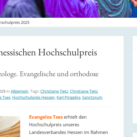
hschulpreis 2025
 hessischen Hochschulpreis
ologe. Evangelische und orthodoxe
2025
in
Allgemein
. Tags:
Christiane Tietz
,
Christiane Tietz
s Tses
,
Hochschulpreis Hessen
,
Karl Pinggéra
,
Sanctorum
Evangelos Tses
erhielt den
Hochschulpreis unseres
Landesverbandes Hessen im Rahmen