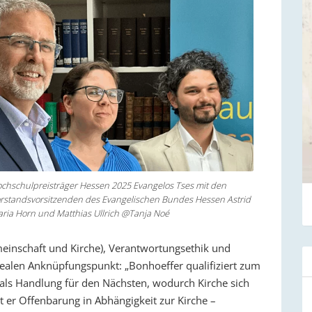
chschulpreisträger Hessen 2025 Evangelos Tses mit den
rstandsvorsitzenden des Evangelischen Bundes Hessen Astrid
ria Horn und Matthias Ullrich @Tanja Noé
emeinschaft und Kirche), Verantwortungsethik und
dealen Anknüpfungspunkt: „Bonhoeffer qualifiziert zum
 als Handlung für den Nächsten, wodurch Kirche sich
lt er Offenbarung in Abhängigkeit zur Kirche –