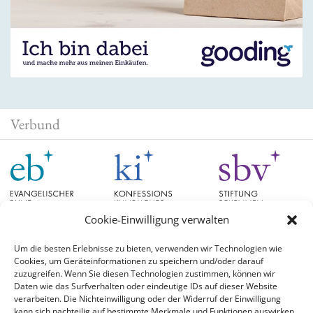
Verbund
Cookie-Einwilligung verwalten
Um die besten Erlebnisse zu bieten, verwenden wir Technologien wie
Cookies, um Geräteinformationen zu speichern und/oder darauf
Schlagwörter
zuzugreifen. Wenn Sie diesen Technologien zustimmen, können wir
Daten wie das Surfverhalten oder eindeutige IDs auf dieser Website
verarbeiten. Die Nichteinwilligung oder der Widerruf der Einwilligung
EB Hessen
Christian Schad
Diskussion
#aufgetischt
EB Bayern
Evangelische
kann sich nachteilig auf bestimmte Merkmale und Funktionen auswirken.