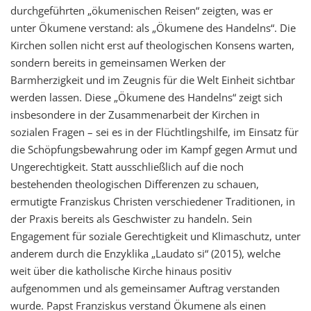
durchgeführten „ökumenischen Reisen“ zeigten
, was er
unter Ökumene verstand:
als „Ökumene des Handel
n
s“. Die
Kirchen sollen nicht erst auf theologischen Konsens warten
,
sondern bereits in gemeinsamen Werken der
Barmherzigkeit und im Zeugnis für die Welt Einheit sichtbar
werden
lassen.
Diese „Ökumene des Handelns“ zeigt sich
insbesondere in der Zusammenarbeit
der
Kirchen in
sozialen Fragen – sei es in der Flüchtlingshilfe, im Einsatz für
die Schöpfungsbewahrung oder im Kampf gegen Armut und
Ungerechtigkeit. Statt ausschließlich auf die noch
bestehenden theologischen Differenzen zu schauen,
ermutigte Franziskus Christen
verschiedene
r Traditionen, in
der Praxis bereits als Geschwister zu handeln. Sein
Engagement für soziale Gerechtigkeit und Klimaschutz, unter
anderem durch die Enzyklika
„
Laudato si
“
(2015)
,
w
elche
weit über die katholische Kirche hinaus
positiv
aufgenommen und als gemeinsamer
Auftrag verstanden
wurde
.
Papst Franziskus verstand Ökumene als einen