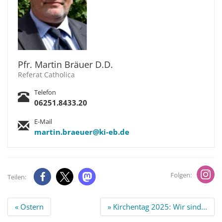
Pfr. Martin Bräuer D.D.
Referat Catholica
Telefon
06251.8433.20
E-Mail
martin.braeuer@ki-eb.de
Folgen:
Teilen:
Beitrags
« Ostern
» Kirchentag 2025: Wir sind...