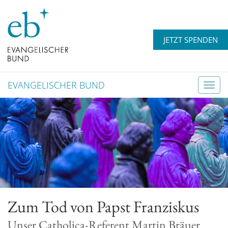
JETZT SPENDEN
EVANGELISCHER BUND
T
o
g
g
l
e
n
a
v
Zum Tod von Papst Franziskus
i
g
Unser Catholica-Referent Martin Bräuer
a