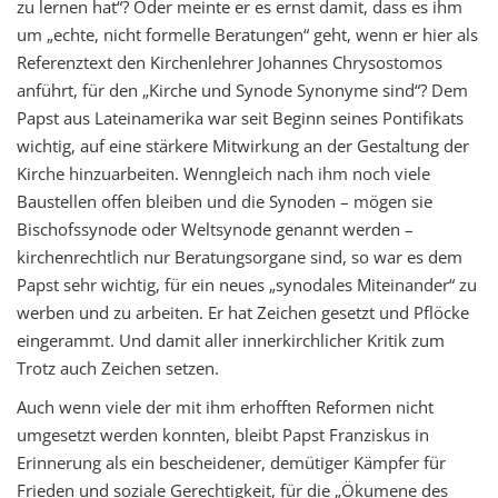
zu lernen hat“? Oder meinte er es ernst damit, dass es ihm
um „echte, nicht formelle Beratungen“ geht, wenn er hier als
Referenztext den Kirchenlehrer Johannes Chrysostomos
anführt, für den „Kirche und Synode Synonyme sind“?
Dem
Papst aus Lateinamerika war seit Beginn seines Pontifikats
wichtig,
auf eine stärkere Mitwirkung an der Gestaltung der
Kirche hinzuarbeiten.
Wenngleich
nach ihm noch viele
Baustellen offen bleiben und die Synoden – mögen sie
Bischofssynode oder Weltsynode genannt werden
–
kirchenrechtlich nur Beratungsorgane sind, so war es dem
Papst sehr wichtig,
für ein neues „synodales Miteinander“ zu
werben und zu arbeiten.
Er hat Zeichen gesetzt und Pflöcke
eingerammt.
Und
damit
aller innerkirchlicher Kritik zum
Trotz auch Zeichen setzen.
Auch wenn viele der mit ihm erhofften Reformen nicht
umgesetzt werden konnte
n
,
bleibt Papst Franziskus in
Erinnerung als ein bescheidener, demütiger Kämpfer für
Frieden und soziale Gerechtigkeit, für
die
„Ökumene des