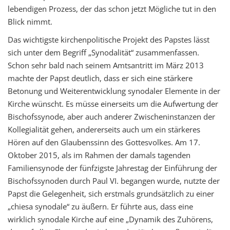
lebendige
n
Prozess, der das schon jetzt
Mögliche tut
in den
Blick nimmt.
Das wichtigste kirchenpolitische Projekt des Papstes
lässt
sich unter dem Begriff „
Synodalität
“ zusammenfassen.
Schon sehr bald nach seinem Amtsantritt im März 2
013
machte der Papst deutlich, dass er sich eine stärkere
Betonung und Weiterentwicklung synodaler Elemente in der
Kirche wünscht. Es müsse einerseits um die Aufwertung der
Bischofssynode, aber auch anderer Zwischeninstanzen der
Kollegialität gehen, andererseits auch um ein stärkeres
Hören auf den Glaubenssinn des Gottesvolkes
.
Am 17.
Oktober 2015, als im Rahmen der damals tagenden
Familiensynode der fünfzigste Jahrestag der Einführung der
Bischofssynoden durch Paul VI. begangen wurde, nutzte der
Papst die Gelegenheit, sich erstmals grundsätzlich zu einer
„
chiesa
synodale“ zu äußern
. Er führte aus, dass eine
wirklich synodale Kirche auf eine „Dynamik des Zuhörens,