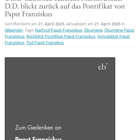
D.D. blickt zurück auf das Pontifikat von
t
Papst Franziskus
i
o
Veröffentlicht am
21. April 2025
, aktualisiert am
21. April 2025
in
Allgemein
. Tags:
Nachruf Papst Franziskus
,
Ökumene
,
Ökumene Papst
n
Franziskus
,
Rückblick Pontifikat Papst Franziskus
,
Synodalität Papst
Franziskus
,
Tod Papst Franzikus
.