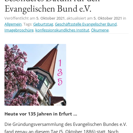
Evangelischen Bund e.V.
t
i
Veröffentlicht am
5. Oktober 2021
, aktualisiert am
5. Oktober 2021
in
o
Allgemein
. Tags:
Geburtstag
,
Geschäftsstelle Evangelischer Bund
,
n
Imagebroschüre
,
konfessionskundliches Institut
,
Ökumene
.
Heute vor 135 Jahren in Erfurt …
Die Gründungsversammlung des Evangelischen Bundes e.V.
fand genau an diesem Tag (5. Oktober 1886) statt. Noch