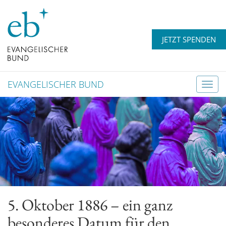
JETZT SPENDEN
EVANGELISCHER BUND
T
o
g
g
l
e
n
a
v
5. Oktober 1886 – ein ganz
i
g
besonderes Datum für den
a