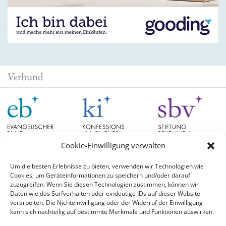
Verbund
Cookie-Einwilligung verwalten
Um die besten Erlebnisse zu bieten, verwenden wir Technologien wie
Cookies, um Geräteinformationen zu speichern und/oder darauf
Schlagwörter
zuzugreifen. Wenn Sie diesen Technologien zustimmen, können wir
Daten wie das Surfverhalten oder eindeutige IDs auf dieser Website
verarbeiten. Die Nichteinwilligung oder der Widerruf der Einwilligung
EB Hessen
Christian Schad
Diskussion
#aufgetischt
EB Bayern
Evangelische
kann sich nachteilig auf bestimmte Merkmale und Funktionen auswirken.
Evangelischer Bund
Kirchen
Orientierung
Hochschulpreis