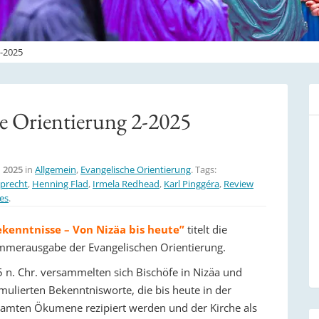
2-2025
he Orientierung 2-2025
i 2025
in
Allgemein
,
Evangelische Orientierung
. Tags:
precht
,
Henning Flad
,
Irmela Redhead
,
Karl Pinggéra
,
Review
es
.
kenntnisse – Von Nizäa bis heute”
titelt die
merausgabe der Evangelischen Orientierung.
 n. Chr. versammelten sich Bischöfe in Nizäa und
mulierten Bekenntnisworte, die bis heute in der
amten Ökumene rezipiert werden und der Kirche als