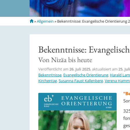
S
»
Allgemein
»
Bekenntnisse: Evangelische Orientierung 
t
a
r
t
Bekenntnisse: Evangelisc
s
e
Von Nizäa bis heute
i
t
Veröffentlicht am
26. Juli 2025
, aktualisiert am
25. Jul
e
Bekenntnisse
,
Evangelische Orientierung
,
Harald Lam
Kirchentag
,
Susanna Faust Kallenberg
,
Verena Hamm
“Be
Som
325
for
ges