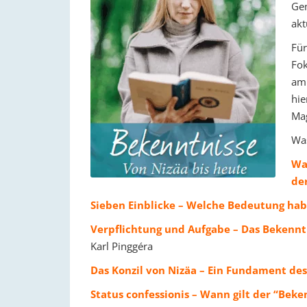
Gem
akt
Für
Fok
am 
hie
Mag
Was
Wa
der
Sieben Einblicke – Welche Bedeutung ha
Verpflichtung und Aufgabe – Das Bekenn
Karl Pinggéra
Das Konzil von Nizäa – Ein Fundament de
Status confessionis – Wann gilt der “Beke