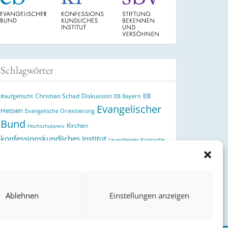
Schlagwörter
EB
Christian Schad
Diskussion
#aufgetischt
EB Bayern
Evangelischer
Hessen
Evangelische Orientierung
Bund
Kirchen
Hochschulpreis
konfessionskundliches Institut
Leuenberger Konkordie
Monatslosung
Monatsspruch
Orthodoxie
Reformation
römisch-katholische Kirche
Theologie
theologischer
Ökumene
Ukraine
Hochschulpreis
Ablehnen
Einstellungen anzeigen