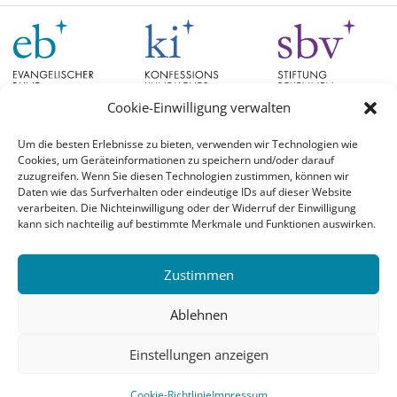
Cookie-Einwilligung verwalten
Um die besten Erlebnisse zu bieten, verwenden wir Technologien wie
Cookies, um Geräteinformationen zu speichern und/oder darauf
Schlagwörter
zuzugreifen. Wenn Sie diesen Technologien zustimmen, können wir
Daten wie das Surfverhalten oder eindeutige IDs auf dieser Website
verarbeiten. Die Nichteinwilligung oder der Widerruf der Einwilligung
EB Hessen
Christian Schad
Diskussion
#aufgetischt
EB Bayern
Evangelische
kann sich nachteilig auf bestimmte Merkmale und Funktionen auswirken.
Evangelischer Bund
Kirchen
Orientierung
Hochschulpreis
konfessionskundliches Institut
Monatslosung
Leuenberger Konkordie
Zustimmen
Monatsspruch
Orthodoxie
römisch-katholische Kirche
Theologie
Reformation
Ökumene
Ablehnen
Ukraine
theologischer Hochschulpreis
Einstellungen anzeigen
© 2026 Evangelischer Bund |
Login
Cookie-Richtlinie
Impressum