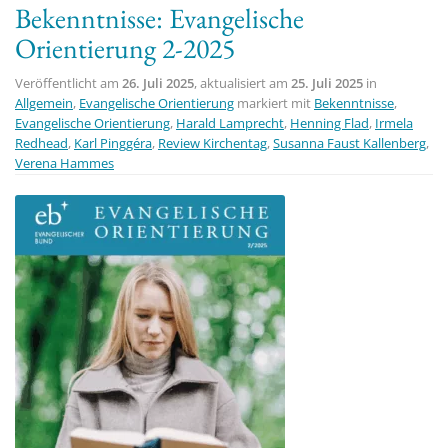
Bekenntnisse: Evangelische
t
Orientierung 2-2025
i
o
Veröffentlicht am
26. Juli 2025
, aktualisiert am
25. Juli 2025
in
n
Allgemein
,
Evangelische Orientierung
markiert mit
Bekenntnisse
,
Evangelische Orientierung
,
Harald Lamprecht
,
Henning Flad
,
Irmela
Redhead
,
Karl Pinggéra
,
Review Kirchentag
,
Susanna Faust Kallenberg
,
Verena Hammes