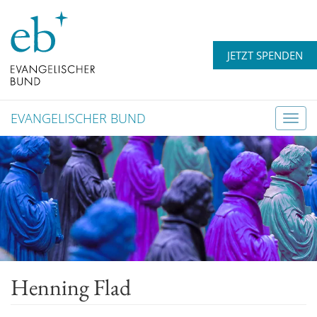
JETZT SPENDEN
EVANGELISCHER BUND
T
o
g
g
l
e
n
a
v
Henning Flad
i
g
a