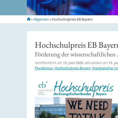
S
»
Allgemein
»
Hochschulpreis EB Bayern
t
a
r
t
Hochschulpreis EB Bayer
s
e
Förderung der wissenschaftlichen 
i
t
Veröffentlicht am
13. Juni 2025
, aktualisiert am
13. Ju
e
Pluralismus
,
Hochschulpreis Bayern
,
theologischer H