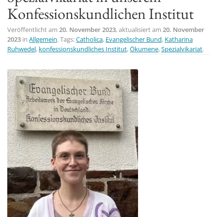
Konfessionskundlichen Institut
t
i
Veröffentlicht am
20. November 2023
, aktualisiert am
20. November
o
2023
in
Allgemein
. Tags:
Catholica
,
Evangelischer Bund
,
Katharina
n
Ruhwedel
,
konfessionskundliches Institut
,
Ökumene
,
Spezialvikariat
.