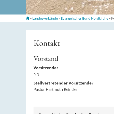
S
»
Landesverbände
»
Evangelischer Bund Nordkirche
»
K
t
a
r
t
Kontakt
s
e
i
Vorstand
t
e
Vorsitzender
NN
Stellvertretender Vorsitzender
Pastor Hartmuth Reincke