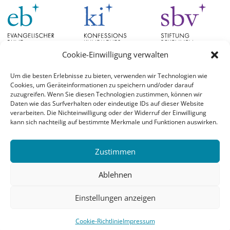
Cookie-Einwilligung verwalten
Um die besten Erlebnisse zu bieten, verwenden wir Technologien wie
Cookies, um Geräteinformationen zu speichern und/oder darauf
Schlagwörter
zuzugreifen. Wenn Sie diesen Technologien zustimmen, können wir
Daten wie das Surfverhalten oder eindeutige IDs auf dieser Website
verarbeiten. Die Nichteinwilligung oder der Widerruf der Einwilligung
EB Hessen
Christian Schad
Diskussion
#aufgetischt
EB Bayern
Evangelische
kann sich nachteilig auf bestimmte Merkmale und Funktionen auswirken.
Evangelischer Bund
Kirchen
Orientierung
Hochschulpreis
konfessionskundliches Institut
Monatslosung
Leuenberger Konkordie
Zustimmen
Monatsspruch
Orthodoxie
römisch-katholische Kirche
Theologie
Reformation
Ökumene
Ablehnen
Ukraine
theologischer Hochschulpreis
Einstellungen anzeigen
© 2026 Evangelischer Bund |
Login
Cookie-Richtlinie
Impressum