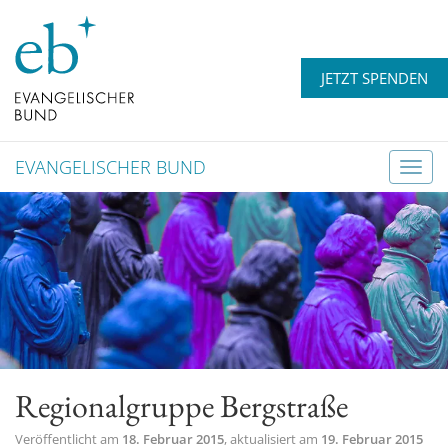
JETZT SPENDEN
EVANGELISCHER BUND
T
o
g
g
l
e
n
a
v
Regionalgruppe Bergstraße
i
g
Veröffentlicht am
18. Februar 2015
, aktualisiert am
19. Februar 2015
a