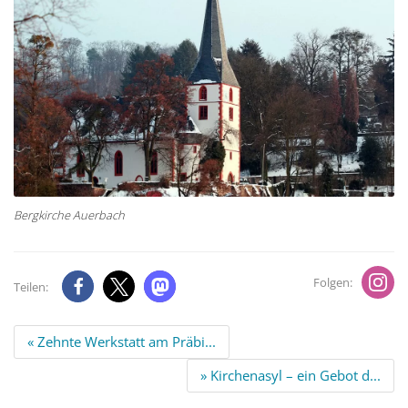
Bergkirche Auerbach
Folgen:
Teilen:
Beitrags
« Zehnte Werkstatt am Präbi...
Navigation
» Kirchenasyl – ein Gebot d...