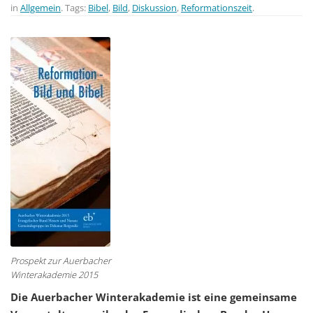
in
Allgemein
. Tags:
Bibel
,
Bild
,
Diskussion
,
Reformationszeit
.
t
i
o
n
Prospekt zur Auerbacher
Winterakademie 2015
Die Auerbacher Winterakademie ist eine gemeinsame