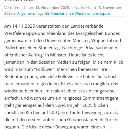
t
Veröffentlicht am
13. November 2025
, aktualisiert am
13. November
2025
in
Allgemein
. Tags:
EB Rheinland
,
EB Westfalen und Lippe
.
i
o
Am 14.11.2025 veranstalten den Landesverbände
n
Westfalen/Lippe und Rheinland des Evangelischen Bundes
gemeinsam mit den Universitäten Münster, Wuppertal und
Paderborn einen Studientag “Nachfolge: Privatsache oder
öffentlicher Auftrag” in Münster. Heute ist es leicht,
jemanden in den Sozialen Medien zu folgen. Mit einem Klick
wird man zum “Follower”. Menschen bemessen ihre
Bedeutung dann, wie viele Follower sie haben. So schnell
man jemanden folgen kann, ist es aber auch möglich, das
wieder zu beenden. Im realen Leben ist es nicht ganz so
einfach, und wenn es um ein religiöses Commitment geht,
steht gar einiges auf dem Spiel. Im Jahr 2025 blicken
christliche Kirchen auf 500 Jahre Täuferbewegung zurück,
die mit den ersten täuferischen Glaubenstaufen in Zürich
begann. Die Ideale dieser Bewegung waren eine an