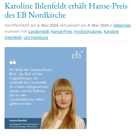
Karoline Ihlenfeldt erhält Hanse-Preis
t
des EB Nordkirche
i
o
Veröffentlicht am
3. Mai 2024
, aktualisiert am
4. Mai 2024
in
Allgemein
n
markiert mit
Candomblé
,
Hanse-Preis
,
Hochschulpreis
,
Karoline
Ihlenfeldt
,
Uni Hamburg