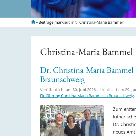
S
»
Beiträge markiert mit "Christina-Maria Bammel"
t
a
r
t
Christina-Maria Bammel
s
e
i
Dr. Christina-Maria Bammel 
t
Braunschweig
e
Veröffentlicht am
30. Juni 2026
, aktualisiert am
29. Ju
Einführung Chrstina-Maria Bammel in Braunschweig
,
Zum ersten
lutherisch
Dr. Christ
neues Amt 