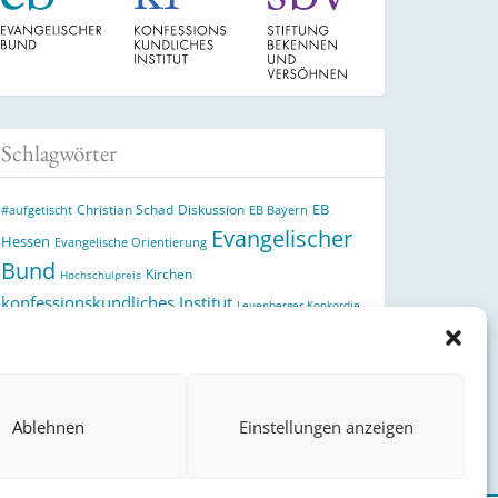
Schlagwörter
EB
Christian Schad
Diskussion
#aufgetischt
EB Bayern
Evangelischer
Hessen
Evangelische Orientierung
Bund
Kirchen
Hochschulpreis
konfessionskundliches Institut
Leuenberger Konkordie
Monatslosung
Monatsspruch
Orthodoxie
Reformation
römisch-katholische Kirche
Theologie
theologischer
Ökumene
Ukraine
Hochschulpreis
Ablehnen
Einstellungen anzeigen