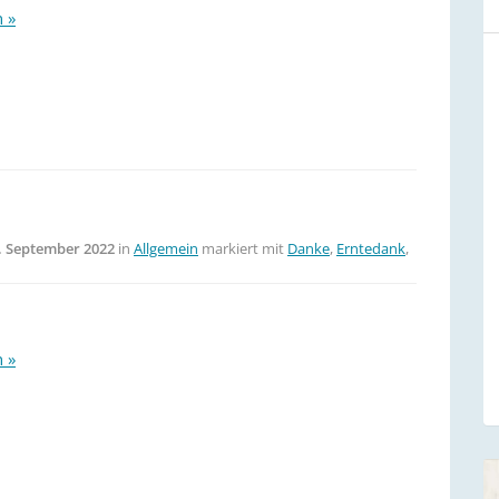
n »
. September 2022
in
Allgemein
markiert mit
Danke
,
Erntedank
,
n »