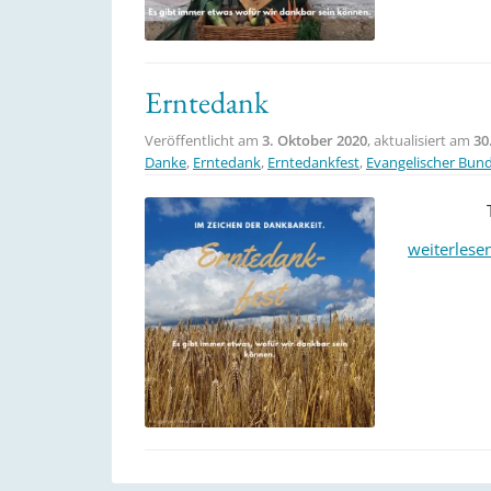
Erntedank
Veröffentlicht am
3. Oktober 2020
, aktualisiert am
30
Danke
,
Erntedank
,
Erntedankfest
,
Evangelischer Bun
T
weiterlese