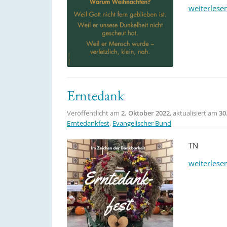
weiterlese
Erntedank
Veröffentlicht am
2. Oktober 2022
, aktualisiert am
30
Erntedankfest
,
Evangelischer Bund
TN
weiterlese