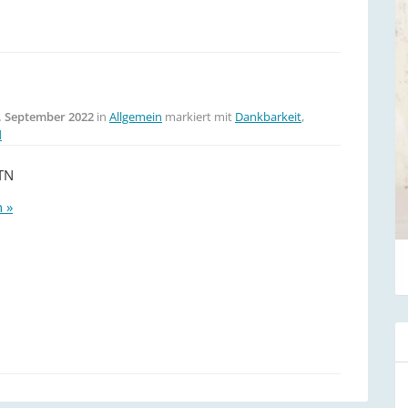
. September 2022
in
Allgemein
markiert mit
Dankbarkeit
,
d
N
n »