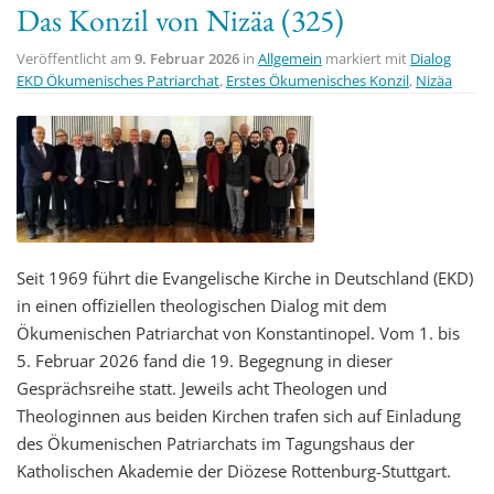
Das Konzil von Nizäa (325)
t
i
Veröffentlicht am
9. Februar 2026
in
Allgemein
markiert mit
Dialog
o
EKD Ökumenisches Patriarchat
,
Erstes Ökumenisches Konzil
,
Nizäa
n
Seit 1969 führt die Evangelische Kirche in Deutschland (EKD)
in einen offiziellen theologischen Dialog mit dem
Ökumenischen Patriarchat von Konstantinopel. Vom 1. bis
5. Februar 2026 fand die 19. Begegnung in dieser
Gesprächsreihe statt. Jeweils acht Theologen und
Theologinnen aus beiden Kirchen trafen sich auf Einladung
des Ökumenischen Patriarchats im Tagungshaus der
Katholischen Akademie der Diözese Rottenburg-Stuttgart.