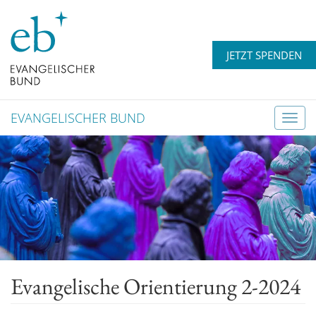
JETZT SPENDEN
EVANGELISCHER BUND
T
o
g
g
l
e
n
a
v
Evangelische Orientierung 2-2024
i
g
a