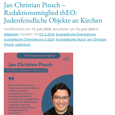
Jan Christian Pinsch –
t
Redaktionsmitglied thEO:
i
Judenfeindliche Objekte an Kirchen
o
n
Veröffentlicht am
13. Juni 2024
, aktualisiert am
13. Juni 2024
in
Allgemein
markiert mit
EO 2-2024
,
Evangelische Orientierung
,
Evangelische Orientierung 2-2024
,
Evangelischer Bund
,
Jan Christian
Pinsch
,
Judentum