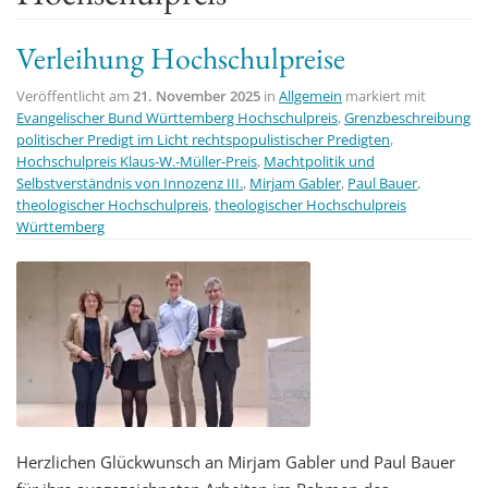
t
Verleihung Hochschulpreise
i
o
Veröffentlicht am
21. November 2025
in
Allgemein
markiert mit
n
Evangelischer Bund Württemberg Hochschulpreis
,
Grenzbeschreibung
politischer Predigt im Licht rechtspopulistischer Predigten
,
Hochschulpreis Klaus-W.-Müller-Preis
,
Machtpolitik und
Selbstverständnis von Innozenz III.
,
Mirjam Gabler
,
Paul Bauer
,
theologischer Hochschulpreis
,
theologischer Hochschulpreis
Württemberg
Herzlichen Glückwunsch an Mirjam Gabler und Paul Bauer