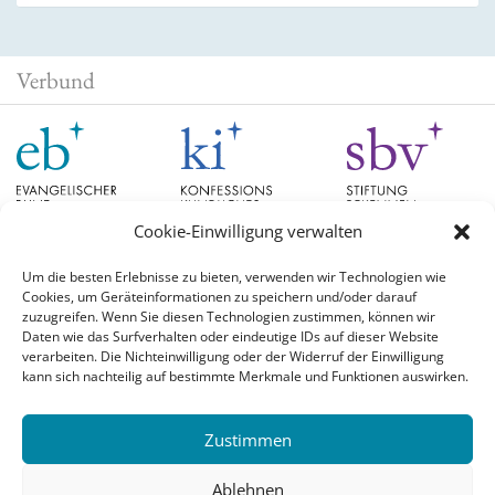
Verbund
Cookie-Einwilligung verwalten
Um die besten Erlebnisse zu bieten, verwenden wir Technologien wie
Cookies, um Geräteinformationen zu speichern und/oder darauf
Schlagwörter
zuzugreifen. Wenn Sie diesen Technologien zustimmen, können wir
Daten wie das Surfverhalten oder eindeutige IDs auf dieser Website
verarbeiten. Die Nichteinwilligung oder der Widerruf der Einwilligung
EB Hessen
Christian Schad
Diskussion
#aufgetischt
EB Bayern
Evangelische
kann sich nachteilig auf bestimmte Merkmale und Funktionen auswirken.
Evangelischer Bund
Kirchen
Orientierung
Hochschulpreis
konfessionskundliches Institut
Monatslosung
Leuenberger Konkordie
Zustimmen
Monatsspruch
Orthodoxie
römisch-katholische Kirche
Theologie
Reformation
Ökumene
Ablehnen
Ukraine
theologischer Hochschulpreis