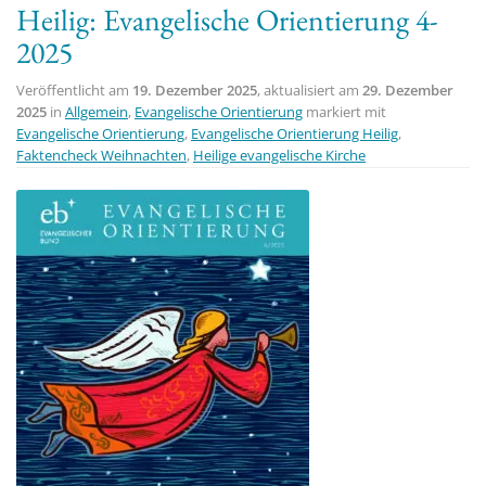
Heilig: Evangelische Orientierung 4-
t
2025
i
o
Veröffentlicht am
19. Dezember 2025
, aktualisiert am
29. Dezember
n
2025
in
Allgemein
,
Evangelische Orientierung
markiert mit
Evangelische Orientierung
,
Evangelische Orientierung Heilig
,
Faktencheck Weihnachten
,
Heilige evangelische Kirche