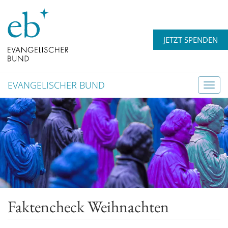
JETZT SPENDEN
EVANGELISCHER BUND
T
o
g
g
l
e
n
a
v
Faktencheck Weihnachten
i
g
a