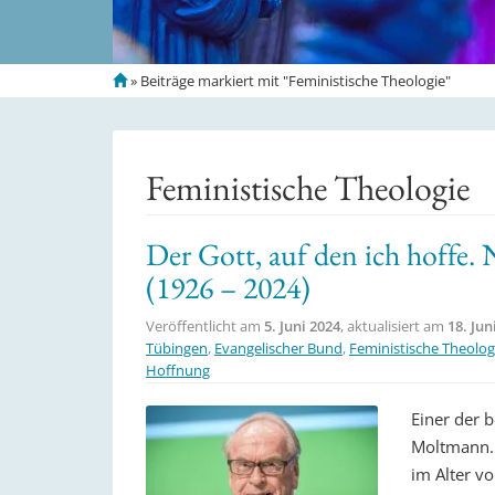
S
»
Beiträge markiert mit "Feministische Theologie"
t
a
r
t
Feministische Theologie
s
e
i
Der Gott, auf den ich hoffe
t
(1926 – 2024)
e
Veröffentlicht am
5. Juni 2024
, aktualisiert am
18. Jun
Tübingen
,
Evangelischer Bund
,
Feministische Theolog
Hoffnung
Einer der 
Moltmann. 
im Alter v