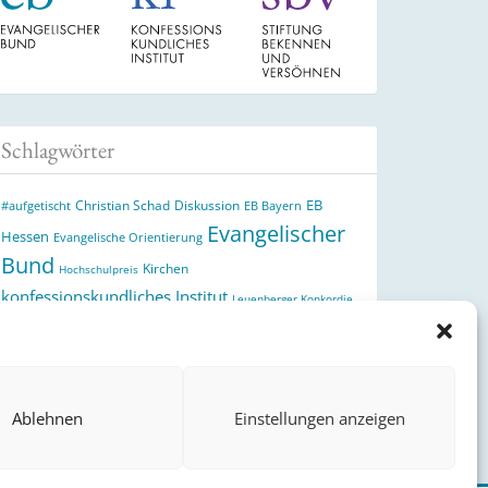
Schlagwörter
EB
Christian Schad
Diskussion
#aufgetischt
EB Bayern
Evangelischer
Hessen
Evangelische Orientierung
Bund
Kirchen
Hochschulpreis
konfessionskundliches Institut
Leuenberger Konkordie
Monatslosung
Monatsspruch
Orthodoxie
Reformation
römisch-katholische Kirche
Theologie
theologischer
Ökumene
Ukraine
Hochschulpreis
Ablehnen
Einstellungen anzeigen