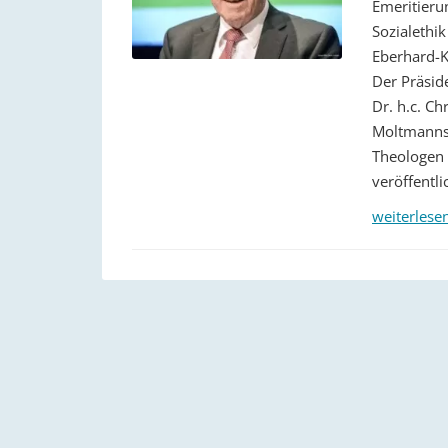
Emeritieru
Sozialethi
Eberhard-K
Der Präsid
Dr. h.c. Ch
Moltmanns 
Theologen 
veröffentli
weiterlese