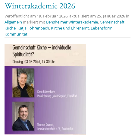
Winterakademie 2026
t
i
Veröffentlicht am
19. Februar 2026
, aktualisiert am
25. Januar 2026
in
o
Allgemein
markiert mit
Bensheimer Winterakademie
,
Gemeinschaft
Kirche
,
Katja Föhrenbach
,
Kirche und Ehrenamt
,
Lebensform
n
Kommunität