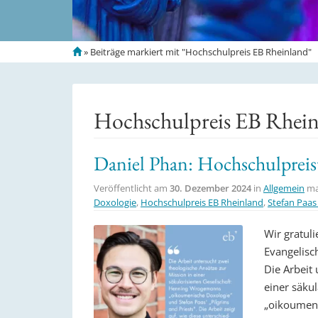
S
»
Beiträge markiert mit "Hochschulpreis EB Rheinland"
t
a
r
t
Hochschulpreis EB Rhei
s
e
i
Daniel Phan: Hochschulpreis
t
e
Veröffentlicht am
30. Dezember 2024
in
Allgemein
ma
Doxologie
,
Hochschulpreis EB Rheinland
,
Stefan Paas 
Wir gratul
Evangelisc
Die Arbeit
einer säku
„oikoumeni