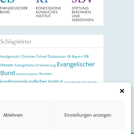
Schlagwörter
EB
Christian Schad
Diskussion
#aufgetischt
EB Bayern
Evangelischer
Hessen
Evangelische Orientierung
Bund
Kirchen
Hochschulpreis
konfessionskundliches Institut
Leuenberger Konkordie
Monatslosung
Monatsspruch
Orthodoxie
Reformation
römisch-katholische Kirche
Theologie
theologischer
Ökumene
Ukraine
Hochschulpreis
Ablehnen
Einstellungen anzeigen